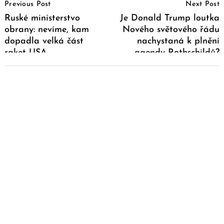
Previous Post
Next Post
Navigation
Ruské ministerstvo
Je Donald Trump loutka
obrany: nevíme, kam
Nového světového řádu
dopadla velká část
nachystaná k plnění
raket USA
agendy Rothschildů?