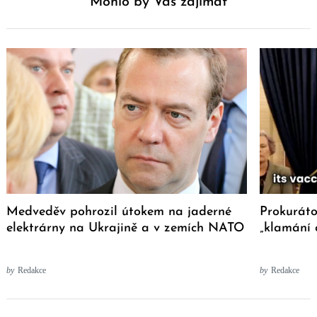
Mohlo by Vás zajímat
Medveděv pohrozil útokem na jaderné
Prokuráto
elektrárny na Ukrajině a v zemích NATO
„klamání 
by
Redakce
by
Redakce
Post