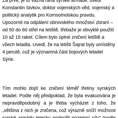
Za prvé, je to vážná rána syrské armádě, uvedl
Konstantin Sivkov, doktor vojenských věd, vojenský a
politický analytik pro Komsomolskou pravdu.
Upozornil na odpálení obrovského množství zbraní –
od 50 do 60 střel na letiště, třebaže je obvyklé použití
10 až 15 raket. Cílem bylo úplné zničení letiště a
všech letadla. Uvedl, že na letišti Šajrat byly umístěny
4 perutě, což je významná část bojových letadel
Sýrie.
Tím mohlo dojít ke zničení téměř třetiny syrských
letadel. Podle něj předpoklad, že byla evakuována je
nepravděpodobný a je třeba vycházet z toho, že
„většina z nich je zničena, což výrazně sníží možnost
syrské armády letecky podpořit pozemní síly" (podle