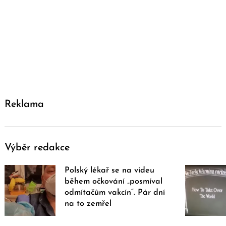
Reklama
Výběr redakce
Polský lékař se na videu
během očkování „posmíval
odmítačům vakcín“. Pár dní
na to zemřel