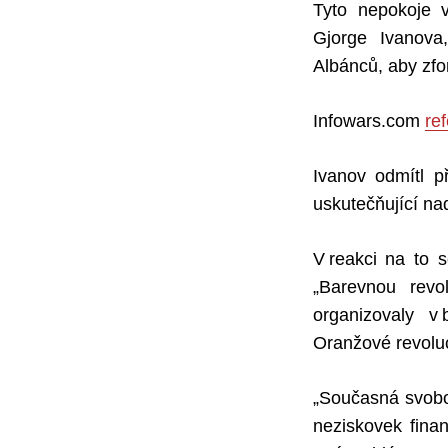
Tyto nepokoje 
Gjorge Ivanova,
Albánců, aby zfo
Infowars.com
ref
Ivanov odmítl př
uskutečňující na
V reakci na to s
„Barevnou revo
organizovaly v
Oranžové revoluc
„Současná svobo
neziskovek fina