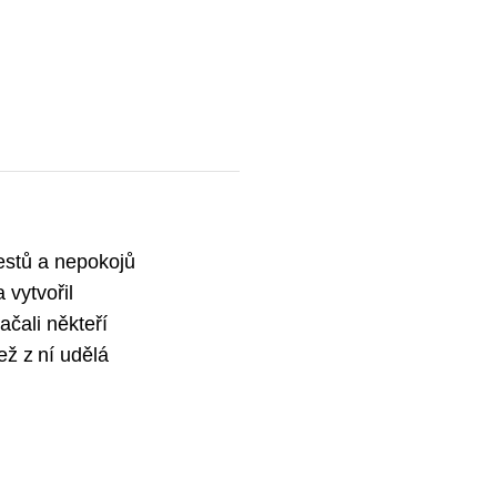
testů a nepokojů
 vytvořil
ačali někteří
ž z ní udělá