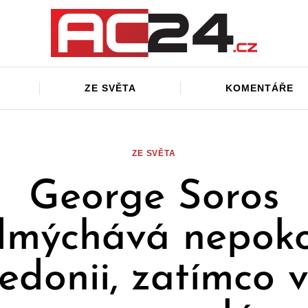
ZE SVĚTA
KOMENTÁŘE
ZE SVĚTA
George Soros
dmýchává nepoko
donii, zatímco 