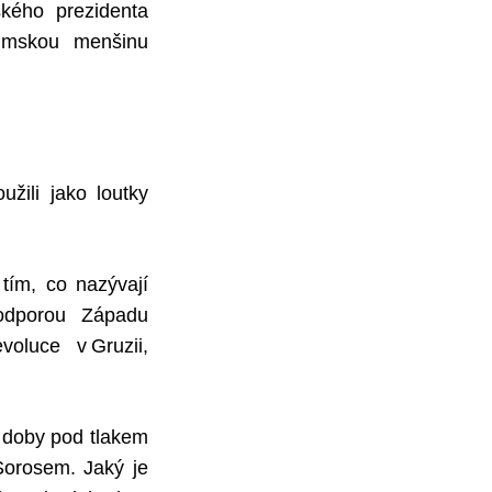
kého prezidenta
slimskou menšinu
užili jako loutky
 tím, co nazývají
podporou Západu
oluce v Gruzii,
 doby pod tlakem
Sorosem. Jaký je