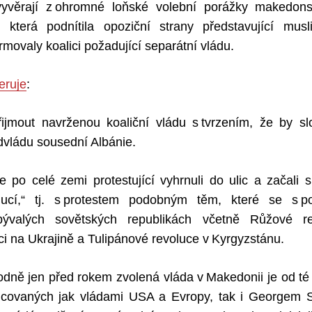
vyvěrají z ohromné loňské volební porážky makedons
 která podnítila opoziční strany představující mu
rmovaly koalici požadující separátní vládu.
eruje
:
ijmout navrženou koaliční vládu s tvrzením, že by slo
dvládu sousední Albánie.
e po celé zemi protestující vyhrnuli do ulic a začali s
lucí,“ tj. s protestem podobným těm, které se s 
 bývalých sovětských republikách včetně Růžové rev
i na Ukrajině a Tulipánové revoluce v Kyrgyzstánu.
dně jen před rokem zvolená vláda v Makedonii je od té
ncovaných jak vládami USA a Evropy, tak i Georgem 