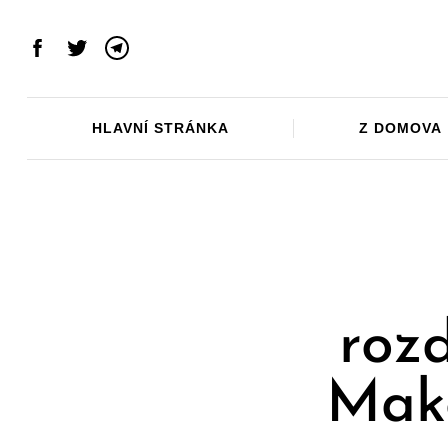
Skip
to
Facebook
Twitter
Telegram
content
HLAVNÍ STRÁNKA
Z DOMOVA
roz
Make