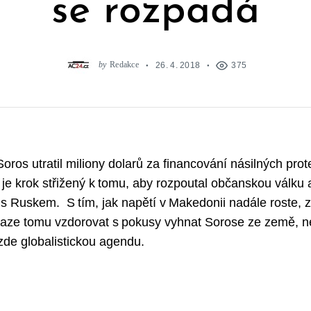
se rozpadá
by
Redakce
26. 4. 2018
375
oros utratil miliony dolarů za financování násilných pro
je krok střižený k tomu, aby rozpoutal občanskou válku a
 s Ruskem. S tím, jak napětí v Makedonii nadále roste, z
aze tomu vzdorovat s pokusy vyhnat Sorose ze země, ne
 zde globalistickou agendu.