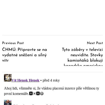
Post
Previous Post
Next Post
Navigation
ČHMÚ: Připravte se na
Tyto záběry v televizi
vydatné sněžení a silný
neuvidíte. Stovky
vítr
kamioňáků blokují
kanadsko-americkou
hranici