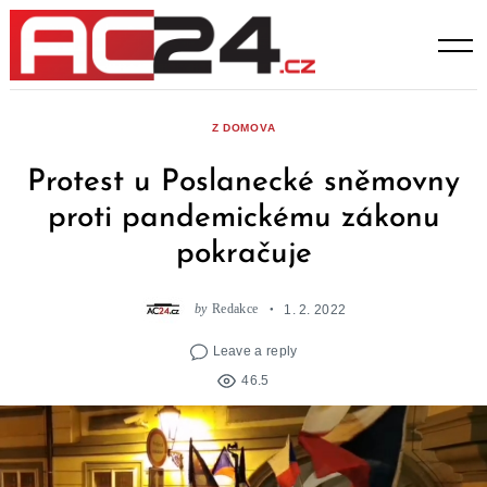
Skip
to
content
Z DOMOVA
Protest u Poslanecké sněmovny
proti pandemickému zákonu
pokračuje
by
Redakce
1. 2. 2022
Leave a reply
46.5