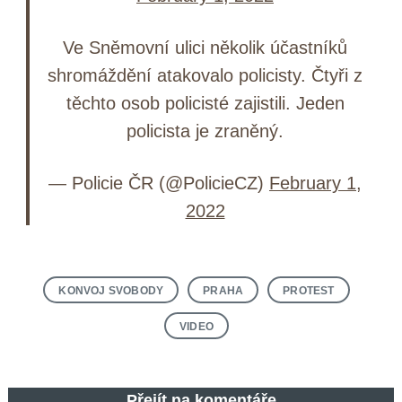
Ve Sněmovní ulici několik účastníků
shromáždění atakovalo policisty. Čtyři z
těchto osob policisté zajistili. Jeden
policista je zraněný.
— Policie ČR (@PolicieCZ)
February 1,
2022
KONVOJ SVOBODY
PRAHA
PROTEST
VIDEO
Přejít na komentáře