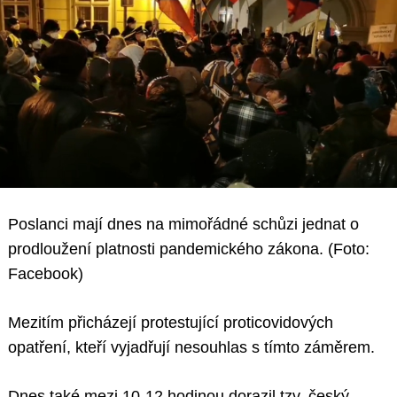
Poslanci mají dnes na mimořádné schůzi jednat o
prodloužení platnosti pandemického zákona. (Foto:
Facebook)
Mezitím přicházejí protestující proticovidových
opatření, kteří vyjadřují nesouhlas s tímto záměrem.
Dnes také mezi 10-12 hodinou dorazil tzv. český