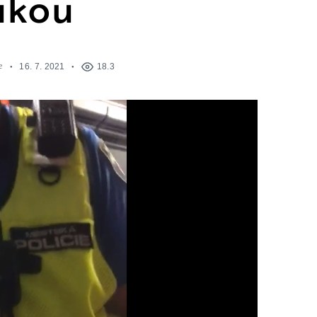
ukou
e
16. 7. 2021
18.3