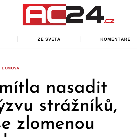
ZE SVĚTA
KOMENTÁŘE
Z DOMOVA
mítla nasadit
ýzvu strážníků,
 se zlomenou