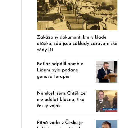
Zakázaný dokument, který klade
otázku, zda jsou základy zdravotnické
vědy lži
Kotlár odpálil bombu:
Lidem byla podána
genová terapie
Nemlčel jsem. Chtěli ze
mě udělat blázna, říká
český voják
Pitná voda v Česku je