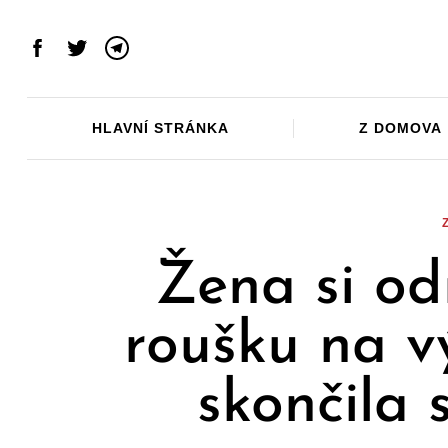
Skip
to
Facebook
Twitter
Telegram
content
HLAVNÍ STRÁNKA
Z DOMOVA
Žena si od
roušku na v
skončila