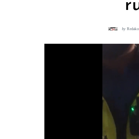
r
by
Redakc