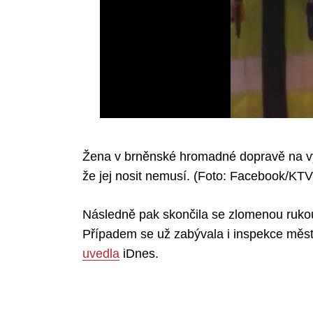
Žena v brněnské hromadné dopravě na výzv
že jej nosit nemusí. (Foto: Facebook/KTV
Následně pak skončila se zlomenou rukou
Případem se už zabývala i inspekce městsk
uvedla
iDnes.