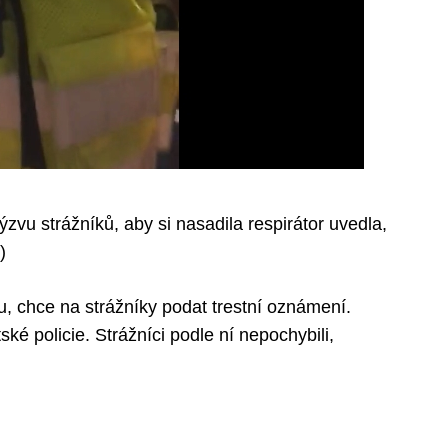
u strážníků, aby si nasadila respirátor uvedla,
)
, chce na strážníky podat trestní oznámení.
é policie. Strážníci podle ní nepochybili,