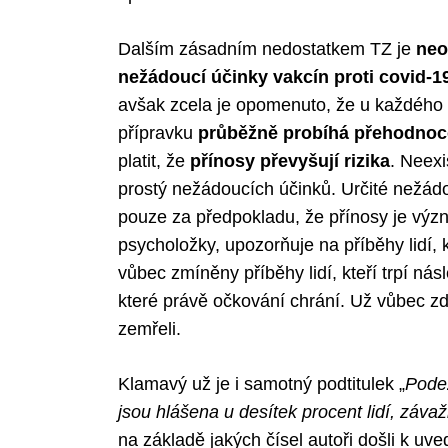
Dalším zásadním nedostatkem TZ je
neo
nežádoucí účinky vakcín proti covid-1
Search
avšak zcela je opomenuto, že u každého 
for:
přípravku
průběžně probíhá přehodnoco
platit, že
přínosy převyšují rizika
. Neexi
prostý nežádoucích účinků. Určité nežádo
pouze za předpokladu, že přínosy je výz
psycholožky, upozorňuje na příběhy lidí, 
vůbec zmíněny příběhy lidí, kteří trpí nás
které právě očkování chrání. Už vůbec zde
zemřeli.
Klamavý už je i samotný podtitulek „
Podez
jsou hlášena u desítek procent lidí, záva
na základě jakých čísel autoři došli k u