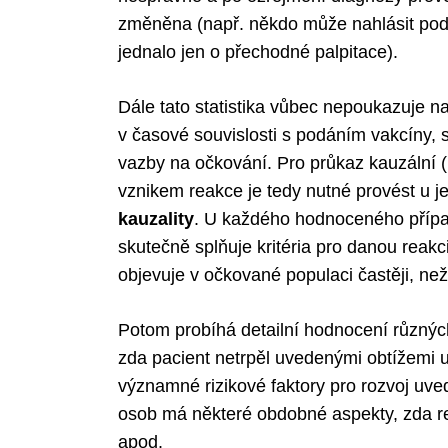
změněna (např. někdo může nahlásit pode
jednalo jen o přechodné palpitace).
Dále tato statistika vůbec nepoukazuje na
v časové souvislosti s podáním vakcíny, s
vazby na očkování. Pro průkaz kauzální (
vznikem reakce je tedy nutné provést u j
kauzality
. U každého hodnoceného případ
skutečně splňuje kritéria pro danou reakc
objevuje v očkované populaci častěji, než
Potom probíhá detailní hodnocení různý
zda pacient netrpěl uvedenými obtížemi 
významné rizikové faktory pro rozvoj uve
osob má některé obdobné aspekty, zda 
apod.