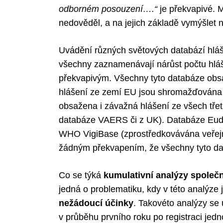
odborném posouzení….“
je překvapivé. M
nedověděl, a na jejich základě vymýšlet 
Uvádění různých světových databází hláše
všechny zaznamenávají nárůst počtu hláše
překvapivým. Všechny tyto databáze obsah
hlášení ze zemí EU jsou shromažďována v
obsažena i závažná hlášení ze všech tře
databáze VAERS či z UK). Databáze Eudr
WHO VigiBase (zprostředkovávána veřejn
žádným překvapením, že všechny tyto da
Co se týká
kumulativní analýzy společn
jedná o problematiku, kdy v této analýz
nežádoucí účinky
. Takovéto analýzy se 
v průběhu prvního roku po registraci jedn