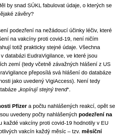
ěl by snad SÚKL fabulovat údaje, o kterých se
nějaké závěry?
ní podezření na nežádoucí účinky léčiv, které
ní na vakcíny proti covid-19, není ničím
ují totiž prakticky stejné údaje. Všechna
 databázi EudraVigilance, ve které jsou
tích zemí (tedy včetně závažných hlášení z US
aVigilance přeposílá svá hlášení do databáze
osti jako uvedený VigiAccess). Není tedy
tabáze „
kopírují stejný trend
“.
osti Pfizer
a počtu nahlášených reakcí, opět se
e jsou uvedeny počty nahlášených
podezření na
u každé vakcíny proti covid-19 hodnotily v EU
otlivých vakcín každý měsíc – tzv.
měsíční