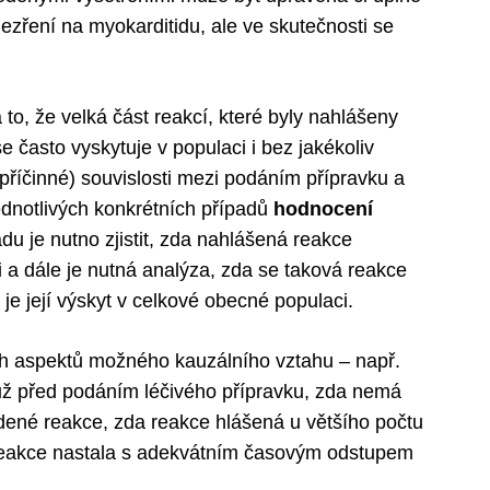
zření na myokarditidu, ale ve skutečnosti se
 to, že velká část reakcí, které byly nahlášeny
e často vyskytuje v populaci i bez jakékoliv
příčinné) souvislosti mezi podáním přípravku a
ednotlivých konkrétních případů
hodnocení
u je nutno zjistit, zda nahlášená reakce
i a dále je nutná analýza, zda se taková reakce
 je její výskyt v celkové obecné populaci.
ch aspektů možného kauzálního vztahu – např.
už před podáním léčivého přípravku, zda nemá
dené reakce, zda reakce hlášená u většího počtu
reakce nastala s adekvátním časovým odstupem