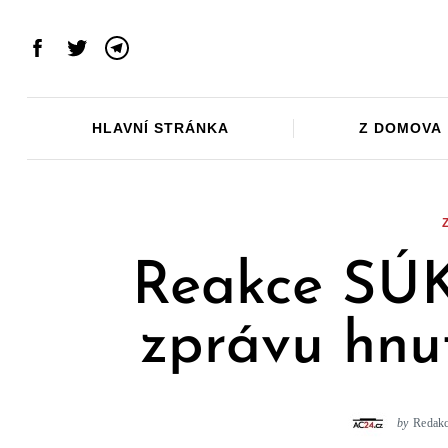
Skip
to
Facebook
Twitter
Telegram
content
HLAVNÍ STRÁNKA
Z DOMOVA
Reakce SÚK
zprávu hnut
by
Redak