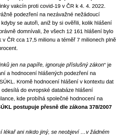
nky vakcín proti covid-19 v ČR k 4. 4. 2022.
řevážně podezření na nezávažné nežádoucí
kdyby se autoři, aniž by si ověřili, kolik hlášení
právně domnívali, že všech 12 161 hlášení bylo
 v ČR cca 17,5 milionu a téměř 7 milionech plně
rocent.
nků jen na papíře, ignoruje příslušný zákon
“ je
vání a hodnocení hlášených podezření na
 SÚKL. Kromě hodnocení hlášení v kontextu dat
odesílá do evropské databáze hlášení
ilance, kde probíhá společné hodnocení na
ÚKL postupuje přesně dle zákona 378/2007
sí lékař ani nikdo jiný, se neobjeví …v žádném