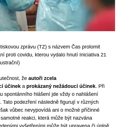
a tiskovou zprávu (TZ) s názvem Čas prolomit
í proti covidu, kterou vydalo hnutí Iniciativa 21
lustrační)
utečnost, že
autoři zcela
í účinek
a
prokázaný nežádoucí účinek
. Při
u spontánního hlášení jde vždy o nahlášení
 Tato podezření následně figurují v různých
 však vůbec nevypovídá ani o možné příčinné
o samotné reakci, která může být nazvána
edenými vyšetřeními může být upravena či úplně