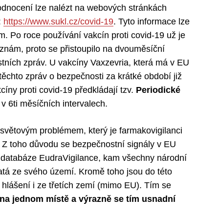
hodnocení lze nalézt na webových stránkách
:
https://www.sukl.cz/covid-19
. Tyto informace lze
m. Po roce používání vakcín proti covid-19 už je
 znám, proto se přistoupilo na dvouměsíční
stních zpráv. U vakcíny Vaxzevria, která má v EU
těchto zpráv o bezpečnosti za krátké období již
ny proti covid-19 předkládají tzv.
Periodické
v 6ti měsíčních intervalech.
světovým problémem, který je farmakovigilanci
 Z toho důvodu se bezpečnostní signály v EU
é databáze EudraVigilance, kam všechny národní
jatá ze svého území. Kromě toho jsou do této
hlášení i ze třetích zemí (mimo EU). Tím se
na jednom místě a výrazně se tím usnadní