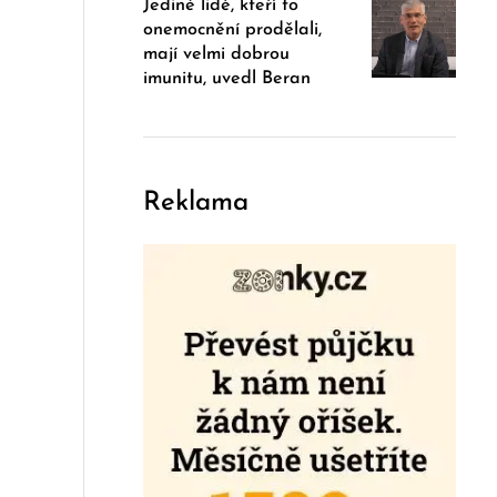
Jedině lidé, kteří to
onemocnění prodělali,
mají velmi dobrou
imunitu, uvedl Beran
Reklama