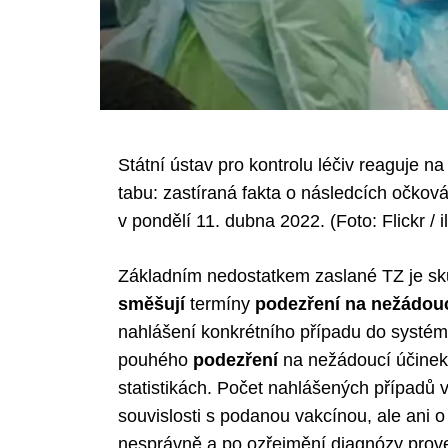
Státní ústav pro kontrolu léčiv reaguje n
tabu: zastíraná fakta o následcích očkován
v pondělí 11. dubna 2022. (Foto: Flickr / i
Základním nedostatkem zaslané TZ je sk
směšují
termíny
podezření na nežádouc
nahlášení konkrétního případu do systém
pouhého
podezření
na nežádoucí účinek.
statistikách. Počet nahlášených případů
souvislosti s podanou vakcínou, ale ani 
nesprávně a po ozřejmění diagnózy prov