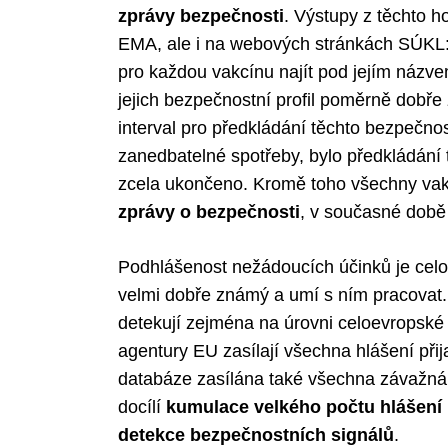
zprávy bezpečnosti
. Výstupy z těchto 
EMA, ale i na webových stránkách SÚKL
pro každou vakcínu najít pod jejím názve
jejich bezpečnostní profil poměrně dobře
interval pro předkládání těchto bezpečno
zanedbatelné spotřeby, bylo předkládání 
zcela ukončeno. Kromě toho všechny vakcí
zprávy o bezpečnosti
, v současné době 
Podhlášenost nežádoucích účinků je celo
velmi dobře známý a umí s ním pracovat.
detekují zejména na úrovni celoevropsk
agentury EU zasílají všechna hlášení při
databáze zasílána také všechna závažná 
docílí
kumulace velkého počtu hlášení 
detekce bezpečnostních signálů
.