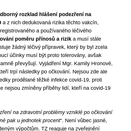
dborný rozklad hlášení podezření na
9
a z nich dedukovaná rizika těchto vakcín,
registrovaného a používaného léčivého
vání poměru přínosů a rizik
a musí stále
stuje žádný léčivý přípravek, který by byl zcela
ucí účinky musí být proto tolerovány, avšak
namně převyšují. Vyjádření Mgr. Kamily Hronové,
kteří trpí následky po očkování. Nejsou zde ale
ledky prodělané těžké infekce covid-19, proti
 nejsou zmíněny příběhy lidí, kteří na covid-19
ření na zdravotní problémy vzniklé po očkování
žné pak u jednotek procent
“. Není vůbec jasné,
vedeným výpočtům. TZ reaguje na zveřejnění