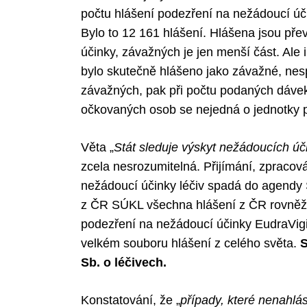
počtu hlášení podezření na nežádoucí úči
Bylo to 12 161 hlášení. Hlášena jsou p
účinky, závažných je jen menší část. Ale i 
bylo skutečně hlášeno jako závažné, nes
závažných, pak při počtu podaných dávek
očkovaných osob se nejedná o jednotky p
Věta „
Stát sleduje výskyt nežádoucích úči
zcela nesrozumitelná. Přijímání, zpraco
nežádoucí účinky léčiv spadá do agendy
z ČR SÚKL všechna hlášení z ČR rovněž 
podezření na nežádoucí účinky EudraVig
velkém souboru hlášení z celého světa.
S
Sb. o léčivech.
Konstatování, že „
případy, které nenahlá