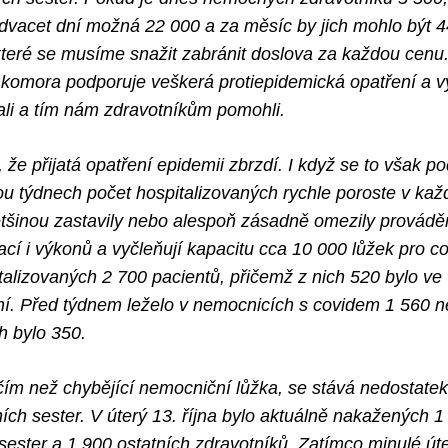
dvacet dní možná 22 000 a za měsíc by jich mohlo být 4
 které se musíme snažit zabránit doslova za každou cenu.
 komora podporuje veškerá protiepidemická opatření a 
ali a tím nám zdravotníkům pomohli.
že přijatá opatření epidemii zbrzdí. I když se to však pod
ou týdnech počet hospitalizovaných rychle poroste v ka
tšinou zastavily nebo alespoň zásadně omezily provádě
cí i výkonů a vyčleňují kapacitu cca 10 000 lůžek pro co
talizovaných 2 700 pacientů, přičemž z nich 520 bylo ve
ní. Před týdnem leželo v nemocnicích s covidem 1 560 
h bylo 350.
m než chybějící nemocniční lůžka, se stává nedostatek
ích sester. V úterý 13. října bylo aktuálně nakažených 1
sester a 1 900 ostatních zdravotníků. Zatímco minulé út