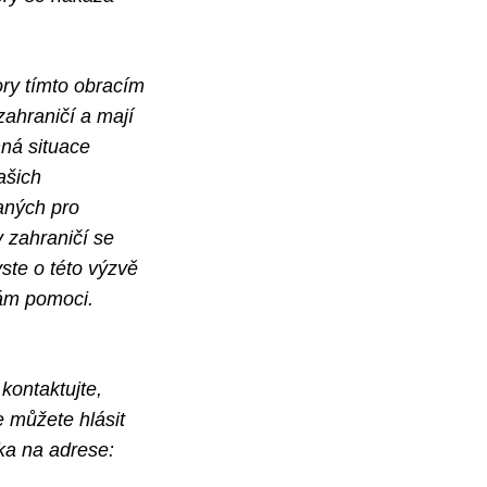
ory tímto obracím
zahraničí a mají
nná situace
ašich
vaných pro
 zahraničí se
ste o této výzvě
nám pomoci.
kontaktujte,
 můžete hlásit
ka na adrese: