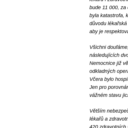
bude 11 000, za 
byla katastrofa,
důvodu lékařská
aby je respektov
Všichni doufáme, 
následujících dv
Nemocnice již vě
odkladných opera
Včera bylo hospi
Jen pro porovná
vážném stavu jic
Větším nebezpečí
lékařů a zdravotn
420 zdravotních 