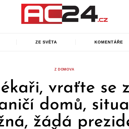
ZE SVĚTA
KOMENTÁŘE
Z DOMOVA
ékaři, vraťte se 
aničí domů, situa
žná, žádá prezid