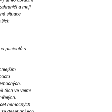
ory tímto obracím
zahraničí a mají
nná situace
ašich
na pacientů s
chlejším
počtu
 nemocných,
ně těch ve velmi
mřelých.
počet nemocných
za deset dní jich