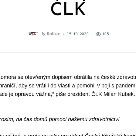
ČLK
by
Redakce
15. 10. 2020
105
omora se otevřeným dopisem obrátila na české zdravotn
ahraničí, aby se vrátili do vlasti a pomohli v boji s pande
uace je opravdu vážná,“ píše prezident ČLK Milan Kubek.
prosím, na čas domů pomoci našemu zdravotnictví