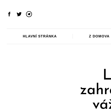
Skip
to
content
Facebook
Twitter
Telegram
HLAVNÍ STRÁNKA
Z DOMOVA
L
zahr
vá