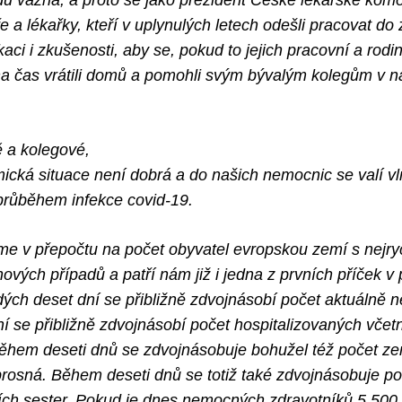
du vážná, a proto se jako prezident České lékařské kom
 a lékařky, kteří v uplynulých letech odešli pracovat do 
kaci i zkušenosti, aby se, pokud to jejich pracovní a rodi
na čas vrátili domů a pomohli svým bývalým kolegům v n
 a kolegové,
cká situace není dobrá a do našich nemocnic se valí vl
růběhem infekce covid-19.
me v přepočtu na počet obyvatel evropskou zemí s nejry
ových případů a patří nám již i jedna z prvních příček v 
dých deset dní se přibližně zdvojnásobí počet aktuálně
í se přibližně zdvojnásobí počet hospitalizovaných včet
ěhem deseti dnů se zdvojnásobuje bohužel též počet ze
úprosná. Během deseti dnů se totiž také zdvojnásobuje 
ních sester. Pokud je dnes nemocných zdravotníků 5 500, 