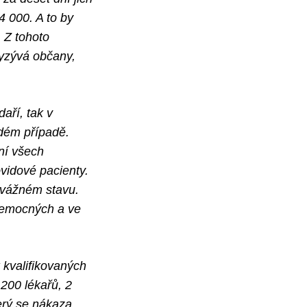
4 000. A to by
 Z tohoto
vyzývá občany,
aří, tak v
ždém případě.
ní všech
vidové pacienty.
 vážném stavu.
nemocných a ve
 kvalifikovaných
 200 lékařů, 2
erý se nákaza