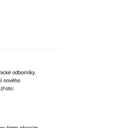
ické odborníky,
mií nového
 (Foto: