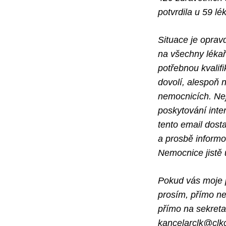
potvrdila u 59 lé
Situace je oprav
na všechny lékaře
potřebnou kvalifi
dovolí, alespoň 
nemocnicích. Nej
poskytování inte
tento email dost
a prosbě informo
Nemocnice jistě u
Pokud vás moje p
prosím, přímo ne
přímo na sekreta
kancelarclk@clk