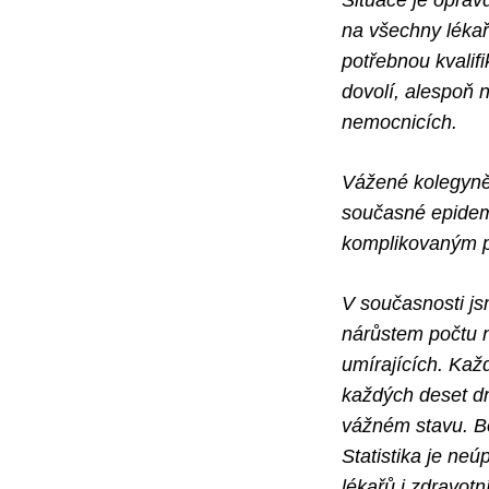
Situace je oprav
na všechny lékaře
potřebnou kvalifi
dovolí, alespoň 
nemocnicích.
Vážené kolegyně
současné epidemi
komplikovaným p
V současnosti js
nárůstem počtu n
umírajících. Kaž
každých deset dn
vážném stavu. B
Statistika je ne
lékařů i zdravot