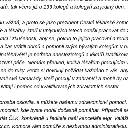
kařů, tak včera již u 133 kolegů a kolegyň za jediný den.
du vážná, a proto se jako prezident České lékařské kom
 a lékařky, kteří v uplynulých letech odešli pracovat do 
kaci i zkušenosti, aby se, pokud to jejich pracovní a rodi
na čas vrátili domů a pomohli svým bývalým kolegům v n
naléhavější je potřeba anesteziologů a lékařů kvalifiko
nzivní péče. Nemám přehled, kolika lékařům pracujícím v
ane do ruky. Proto si dovoluji požádat každého z vás, aby
vali své kamarády, kteří pracují v zahraničí a mohli by 
vítají i pomoc od kvalifikovaných zdravotních sester.
rosba oslovila, a můžete našemu zdravotnictví pomoci, 
mocnici, kde byste mohli dočasně pomáhat. Případně se
riát ČLK, konkrétně u ředitele naší kanceláře Mgr. Valáš
cr.cz. Komora vám pomůže s nezbytnou administrativou.