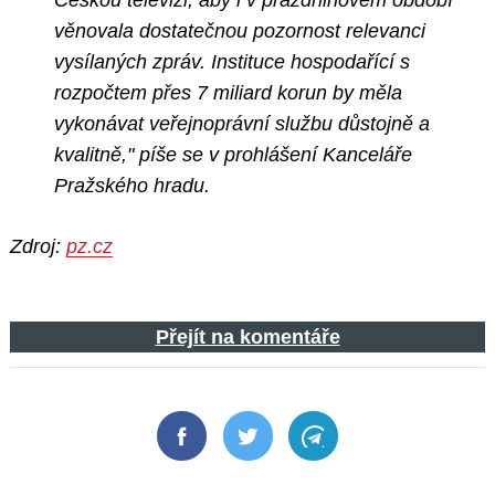
Českou televizi, aby i v prázdninovém období
věnovala dostatečnou pozornost relevanci
vysílaných zpráv. Instituce hospodařící s
rozpočtem přes 7 miliard korun by měla
vykonávat veřejnoprávní službu důstojně a
kvalitně," píše se v prohlášení Kanceláře
Pražského hradu.
Zdroj:
pz.cz
Přejít na komentáře
Facebook
Twitter
Telegram