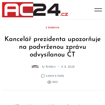
Skip
to
content
Z DOMOVA
Kancelář prezidenta upozorňuje
na podvrženou zprávu
odvysílanou ČT
by
Redakce
4. 8. 2019
Leave a reply
843