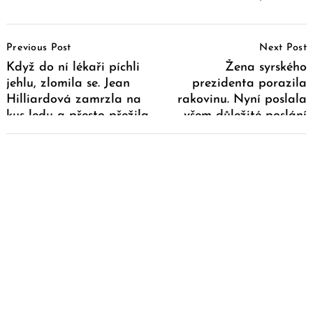
Post
Previous Post
Next Post
Navigation
Když do ní lékaři píchli
Žena syrského
jehlu, zlomila se. Jean
prezidenta porazila
Hilliardová zamrzla na
rakovinu. Nyní poslala
kus ledu a přesto přežila
všem důležité poslání