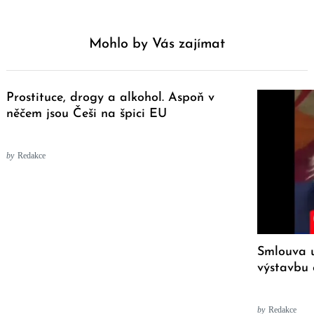
Mohlo by Vás zajímat
Prostituce, drogy a alkohol. Aspoň v
něčem jsou Češi na špici EU
by
Redakce
Smlouva 
výstavbu 
by
Redakce