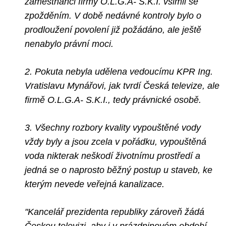
zaměstnanci firmy O.L.G.A- S.K.I. všimli se
zpožděním. V době nedávné kontroly bylo o
prodloužení povolení již požádáno, ale ještě
nenabylo právní moci.
2. Pokuta nebyla udělena vedoucímu KPR Ing.
Vratislavu Mynářovi, jak tvrdí Česká televize, ale
firmě O.L.G.A- S.K.I., tedy právnické osobě.
3. Všechny rozbory kvality vypouštěné vody
vždy byly a jsou zcela v pořádku, vypouštěná
voda nikterak neškodí životnímu prostředí a
jedná se o naprosto běžný postup u staveb, ke
kterým nevede veřejná kanalizace.
"Kancelář prezidenta republiky zároveň žádá