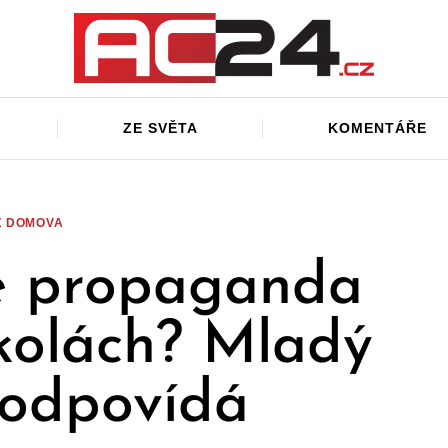
ZE SVĚTA
KOMENTÁŘE
Z DOMOVA
e propaganda
školách? Mladý
 odpovídá