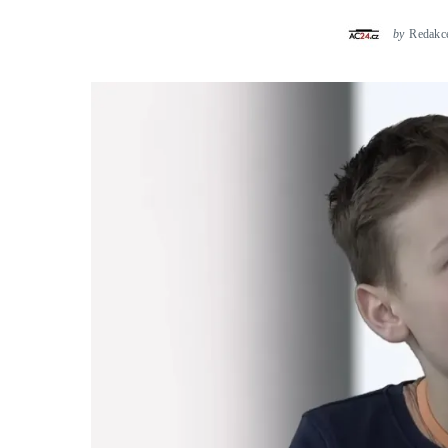
by
Redakc