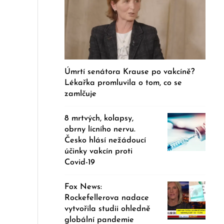
Úmrtí senátora Krause po vakcíně?
Lékařka promluvila o tom, co se
zamlčuje
8 mrtvých, kolapsy,
obrny lícního nervu.
Česko hlásí nežádoucí
účinky vakcín proti
Covid-19
Fox News:
Rockefellerova nadace
vytvořila studii ohledně
globální pandemie