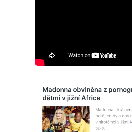
Search
for: