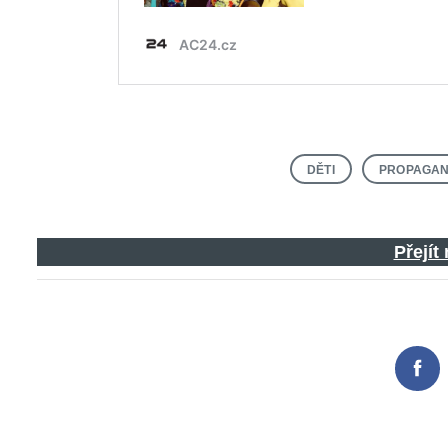
DĚTI
PROPAGA
Přejít
Fac