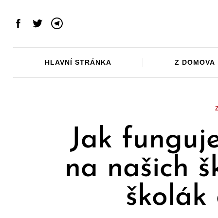
Skip
to
Facebook
Twitter
Telegram
content
HLAVNÍ STRÁNKA
Z DOMOVA
Jak funguj
na našich 
školák