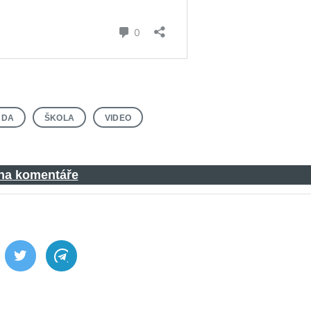
NDA
ŠKOLA
VIDEO
 na komentáře
ebook
Twitter
Telegram