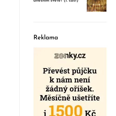
dnešním světě? (I. část)
Reklama