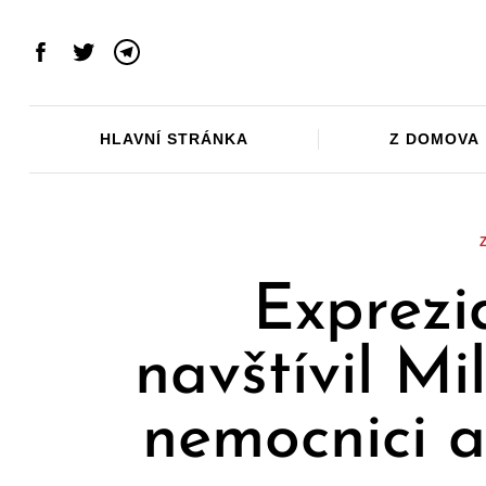
Skip
to
Facebook
Twitter
Telegram
content
HLAVNÍ STRÁNKA
Z DOMOVA
Exprezi
navštívil M
nemocnici a