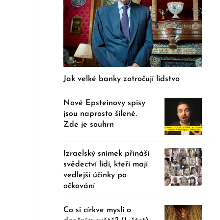
Jak velké banky zotročují lidstvo
Nové Epsteinovy spisy
jsou naprosto šílené.
Zde je souhrn
Izraelský snímek přináší
svědectví lidí, kteří mají
vedlejší účinky po
očkování
Co si církve myslí o