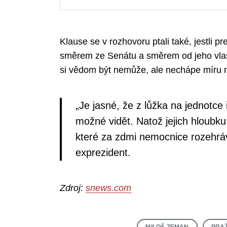
Klause se v rozhovoru ptali také, jestli 
směrem ze Senátu a směrem od jeho vlast
si vědom být nemůže, ale nechápe míru ne
„Je jasné, že z lůžka na jednotce
možné vidět. Natož jejich hloubk
které za zdmi nemocnice rozehrá
exprezident.
Zdroj:
snews.com
MILOŠ ZEMAN
PRA