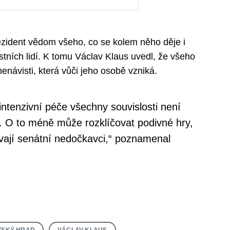
prezident vědom všeho, co se kolem něho děje i
ních lidí. K tomu Václav Klaus uvedl, že všeho
návisti, která vůči jeho osobě vzniká.
 intenzivní péče všechny souvislosti není
u. O to méně může rozklíčovat podivné hry,
vají senátní nedočkavci,“ poznamenal
ŽSKÝ HRAD
VÁCLAV KLAUS