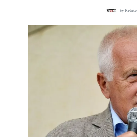
by
Redakc