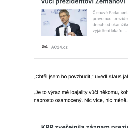
„Chtěl jsem ho povzbudit,“ uvedl Klaus j
„Je to výraz mé loajality vůči někomu, ko
naprosto osamocený. Nic více, nic méně.