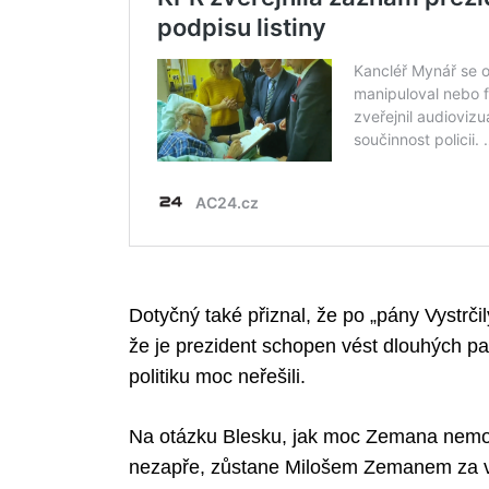
Search
for:
Dotyčný také přiznal, že po „pány Vystrči
že je prezident schopen vést dlouhých pa
politiku moc neřešili.
Na otázku Blesku, jak moc Zemana nemo
nezapře, zůstane Milošem Zemanem za vš