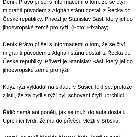
Deník Právo přišel s informacemi o tom, že se čtyři
migranti původem z Afghánistánu dostali z Řecka do
České republiky. Přivezl je Stanislav Básl, který jel do
jihoevropské země pro rýži. (Foto: Pixabay)
Deník Právo přišel s informacemi o tom, že se čtyři
migranti původem z Afghánistánu dostali z Řecka do
České republiky. Přivezl je Stanislav Básl, který jel do
jihoevropské země pro rýži.
Když rýži vykládal na skladu v Sušici, lekl se, protože
zjistil, že za pytli s rýží byli schovaní čtyři uprchlíci.
Řidič nemá ani ponětí, jak se muži do auta dostali.
Uprchlíci tvrdí, že mu do přívěsu vlezli v Srbsku.