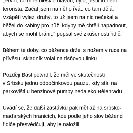
„První, co mně blesklo hlavou, bylo, jestli to není
terorista. Začal jsem na něho řvát, co tam dělá.
Vzápětí vylezl druhý, to už jsem na nic nečekal a
běžel do kabiny pro nůž, kdyby mě chtěli napadnout,
abych se mohl bránit,“ popsal své zkušenosti řidič.
Během té doby, co běžence držel s nožem v ruce na
přívěsu, skladník volal na tísňovou linku.
Později Básl potvrdil, že měl ve skutečnosti
v Srbsku jednu odpočinkovou pauzu, kdy stál na
parkovišti u benzinové pumpy nedaleko Bělehradu.
Uvádí se, že další zastávku pak měl až na srbsko-
maďarských hranicích, kde podle jeho slov běženci
řidiče přesvědčují, aby je naložili.