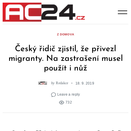
Skip
to
content
Z DOMOVA
Český řidič zjistil, že přivezl
migranty. Na zastrašení musel
použít i nůž
by
Redakce
18. 9. 2019
Leave a reply
732