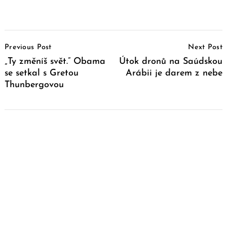
Post
Previous Post
Next Post
Navigation
„Ty změníš svět.” Obama
Útok dronů na Saúdskou
se setkal s Gretou
Arábii je darem z nebe
Thunbergovou