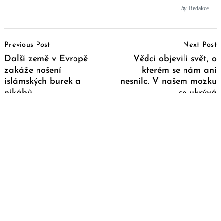
by
Redakce
Post
Previous Post
Next Post
Navigation
Další země v Evropě
Vědci objevili svět, o
zakáže nošení
kterém se nám ani
islámských burek a
nesnilo. V našem mozku
nikábů
se ukrývá
multidimenzionální svět,
který může tvořit až 11
dimenzí