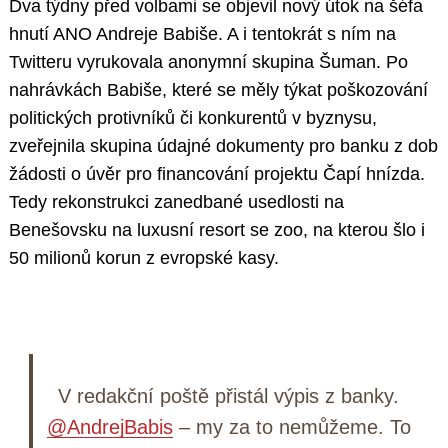
Dva týdny před volbami se objevil nový útok na šéfa
hnutí ANO Andreje Babiše. A i tentokrát s ním na
Twitteru vyrukovala anonymní skupina Šuman. Po
nahrávkách Babiše, které se měly týkat poškozování
politických protivníků či konkurentů v byznysu,
zveřejnila skupina údajné dokumenty pro banku z dob
žádosti o úvěr pro financování projektu Čapí hnízda.
Tedy rekonstrukci zanedbané usedlosti na
Benešovsku na luxusní resort se zoo, na kterou šlo i
50 milionů korun z evropské kasy.
V redakční poště přistál výpis z banky.
@AndrejBabis
– my za to nemůžeme. To