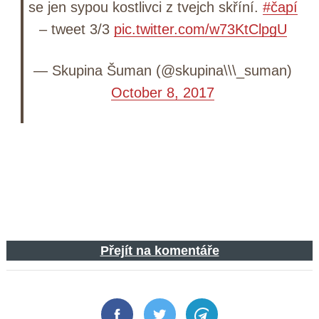
se jen sypou kostlivci z tvejch skříní.
#čapí
– tweet 3/3
pic.twitter.com/w73KtClpgU
— Skupina Šuman (@skupina\\\_suman)
October 8, 2017
Přejít na komentáře