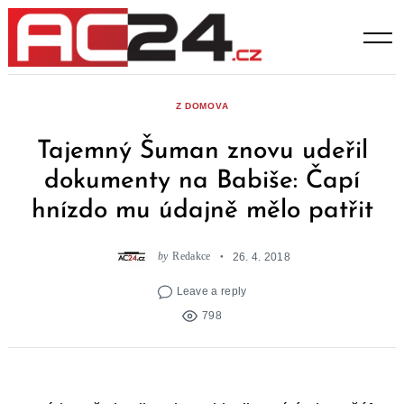
Skip
to
content
Z DOMOVA
Tajemný Šuman znovu udeřil
dokumenty na Babiše: Čapí
hnízdo mu údajně mělo patřit
by
Redakce
26. 4. 2018
Leave a reply
798