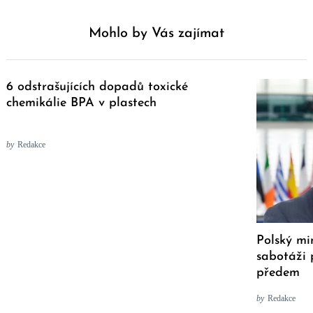
Mohlo by Vás zajímat
6 odstrašujících dopadů toxické
chemikálie BPA v plastech
by
Redakce
Polský mi
sabotáži
předem
by
Redakce