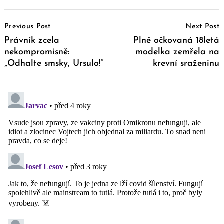
Post
Previous Post
Next Post
Navigation
Právník zcela
Plně očkovaná 18letá
nekompromisně:
modelka zemřela na
„Odhalte smsky, Ursulo!“
krevní sraženinu