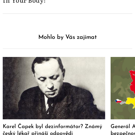
in Your Body!
Mohlo by Vás zajímat
Karel Čapek byl dezinformátor? Známý
Generál A
český lékař přináší odpovědi
bezpečno