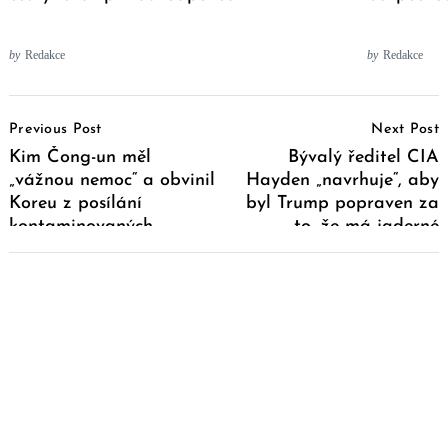
by
Redakce
by
Redakce
Post
Previous Post
Next Post
Navigation
Kim Čong-un měl
Bývalý ředitel CIA
„vážnou nemoc“ a obvinil
Hayden „navrhuje“, aby
Koreu z posílání
byl Trump popraven za
kontaminovaných
to, že má jaderné
předmětů přes hranice
dokumenty