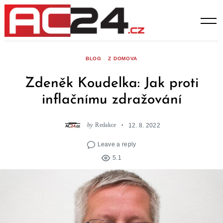
Skip
to
content
BLOG
Z DOMOVA
Zdeněk Koudelka: Jak proti
inflačnímu zdražování
by
Redakce
12. 8. 2022
Leave a reply
5.1