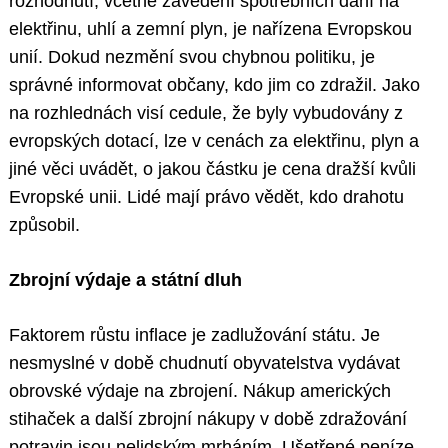
rozhodnutí, včetně zavedení spotřebních daní na
elektřinu, uhlí a zemní plyn, je nařízena Evropskou
unií. Dokud nezmění svou chybnou politiku, je
správné informovat občany, kdo jim co zdražil. Jako
na rozhlednách visí cedule, že byly vybudovány z
evropských dotací, lze v cenách za elektřinu, plyn a
jiné věci uvádět, o jakou částku je cena dražší kvůli
Evropské unii. Lidé mají právo vědět, kdo drahotu
způsobil.
Zbrojní výdaje a státní dluh
Faktorem růstu inflace je zadlužování státu. Je
nesmyslné v době chudnutí obyvatelstva vydávat
obrovské výdaje na zbrojení. Nákup amerických
stihaček a další zbrojní nákupy v době zdražování
potravin jsou nelidským mrháním. Ušetřené peníze