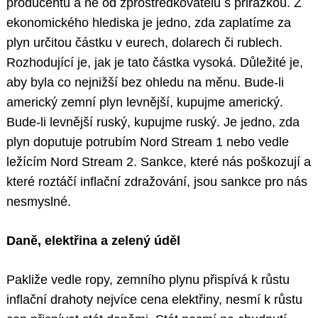
producentů a ne od zprostředkovatelů s přirážkou. Z
ekonomického hlediska je jedno, zda zaplatíme za
plyn určitou částku v eurech, dolarech či rublech.
Rozhodující je, jak je tato částka vysoká. Důležité je,
aby byla co nejnižší bez ohledu na měnu. Bude-li
americký zemní plyn levnější, kupujme americký.
Bude-li levnější ruský, kupujme ruský. Je jedno, zda
plyn doputuje potrubím Nord Stream 1 nebo vedle
ležícím Nord Stream 2. Sankce, které nás poškozují a
které roztáčí inflační zdražování, jsou sankce pro nás
nesmyslné.
Daně, elektřina a zelený úděl
Pakliže vedle ropy, zemního plynu přispívá k růstu
inflační drahoty nejvíce cena elektřiny, nesmí k růstu