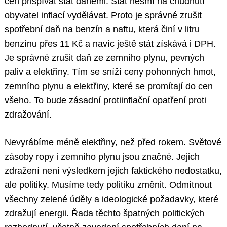
cen přispívat stát daněmi. Stát nesmí na chudnutí
obyvatel inflací vydělávat. Proto je správné zrušit
spotřební daň na benzín a naftu, která činí v litru
benzínu přes 11 Kč a navíc ještě stát získává i DPH.
Je správné zrušit daň ze zemního plynu, pevných
paliv a elektřiny. Tím se sníží ceny pohonných hmot,
zemního plynu a elektřiny, které se promítají do cen
všeho. To bude zásadní protiinflační opatření proti
zdražování.
Nevyrábíme méně elektřiny, než před rokem. Světové
zásoby ropy i zemního plynu jsou značné. Jejich
zdražení není výsledkem jejich faktického nedostatku,
ale politiky. Musíme tedy politiku změnit. Odmítnout
všechny zelené úděly a ideologické požadavky, které
zdražují energii. Řada těchto špatných politických