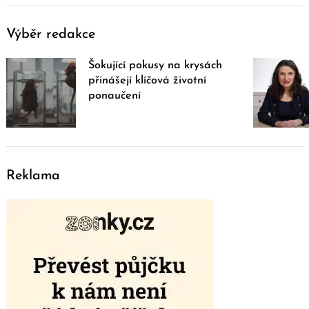
Výběr redakce
Šokující pokusy na krysách
přinášejí klíčová životní
ponaučení
Reklama