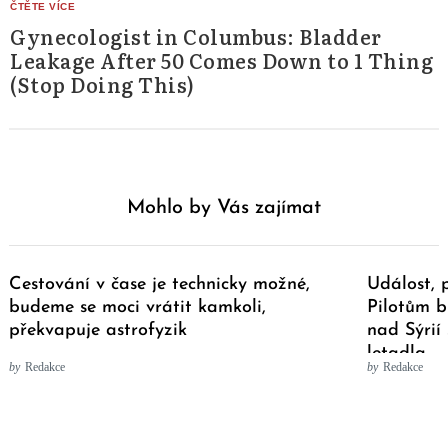
Gynecologist in Columbus: Bladder
Leakage After 50 Comes Down to 1 Thing
(Stop Doing This)
Mohlo by Vás zajímat
Cestování v čase je technicky možné,
Událost, 
budeme se moci vrátit kamkoli,
Pilotům br
překvapuje astrofyzik
nad Sýrií 
letadla
by
Redakce
by
Redakce