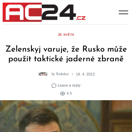
Skip
to
content
ZE SVĚTA
Zelenskyj varuje, že Rusko může
použít taktické jaderné zbraně
by
Redakce
16. 4. 2022
Leave a reply
4.5