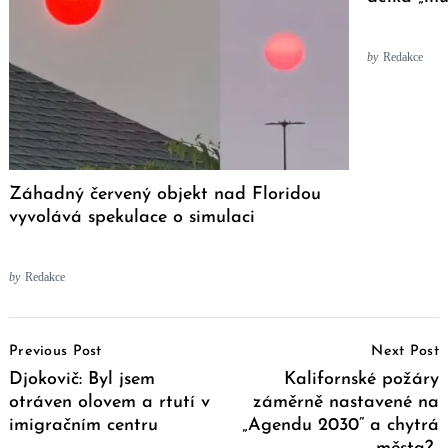
by
Redakce
Záhadný červený objekt nad Floridou
vyvolává spekulace o simulaci
by
Redakce
Post
Previous Post
Next Post
Navigation
Djokovič: Byl jsem
Kalifornské požáry
otráven olovem a rtutí v
záměrně nastavené na
imigračním centru
„Agendu 2030“ a chytrá