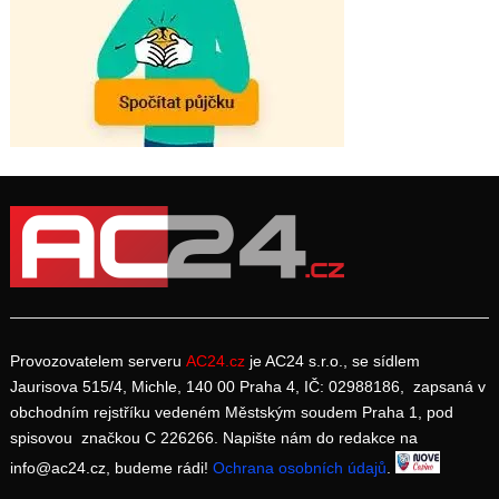
Provozovatelem serveru
AC24.cz
je AC24 s.r.o., se sídlem
Jaurisova 515/4, Michle, 140 00 Praha 4, IČ: 02988186, zapsaná v
obchodním rejstříku vedeném Městským soudem Praha 1, pod
spisovou značkou C 226266. Napište nám do redakce na
info@ac24.cz, budeme rádi!
Ochrana osobních údajů
.