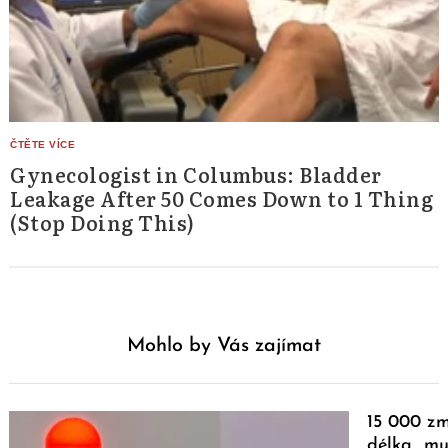
Gynecologist in Columbus: Bladder
Leakage After 50 Comes Down to 1 Thing
(Stop Doing This)
Mohlo by Vás zajímat
15 000 z
délka „muž