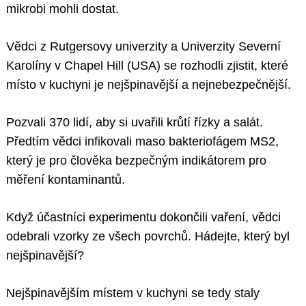
mikrobi mohli dostat.
Vědci z Rutgersovy univerzity a Univerzity Severní
Karolíny v Chapel Hill (USA) se rozhodli zjistit, které
místo v kuchyni je nejšpinavější a nejnebezpečnější.
Pozvali 370 lidí, aby si uvařili krůtí řízky a salát.
Předtím vědci infikovali maso bakteriofágem MS2,
který je pro člověka bezpečným indikátorem pro
měření kontaminantů.
Když účastníci experimentu dokončili vaření, vědci
odebrali vzorky ze všech povrchů. Hádejte, který byl
nejšpinavější?
Nejšpinavějším místem v kuchyni se tedy staly