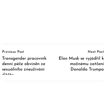
Post
Previous Post
Next Post
Navigation
Transgender pracovník
Elon Musk se vyjádřil k
denní péče obviněn ze
možnému zatčení
sexuálního zneužívání
Donalda Trumpa
dítěte