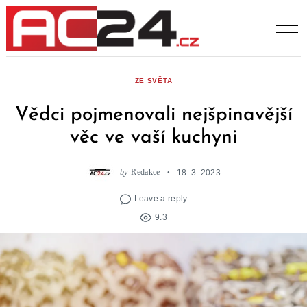
Skip
to
content
ZE SVĚTA
Vědci pojmenovali nejšpinavější
věc ve vaší kuchyni
by
Redakce
18. 3. 2023
Leave a reply
9.3