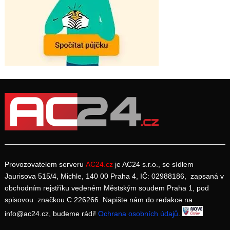
Provozovatelem serveru
AC24.cz
je AC24 s.r.o., se sídlem
Jaurisova 515/4, Michle, 140 00 Praha 4, IČ: 02988186, zapsaná v
obchodním rejstříku vedeném Městským soudem Praha 1, pod
spisovou značkou C 226266. Napište nám do redakce na
info@ac24.cz, budeme rádi!
Ochrana osobních údajů
.