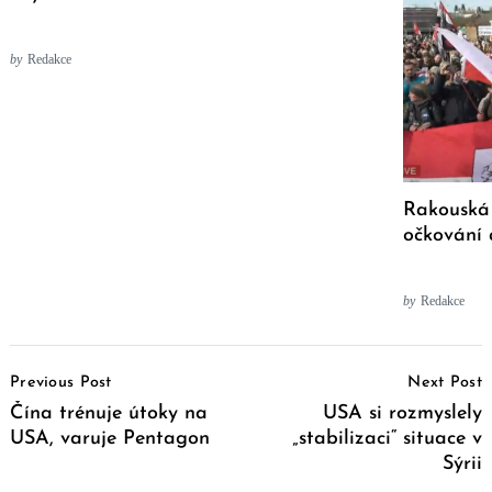
by
Redakce
Rakouská
očkování 
by
Redakce
Post
Previous Post
Next Post
Navigation
Čína trénuje útoky na
USA si rozmyslely
USA, varuje Pentagon
„stabilizaci“ situace v
Sýrii