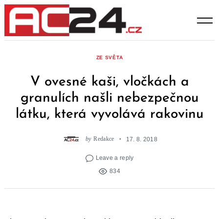
Skip
to
content
ZE SVĚTA
V ovesné kaši, vločkách a
granulích našli nebezpečnou
látku, která vyvolává rakovinu
by
Redakce
17. 8. 2018
Leave a reply
834