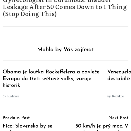
Leakage After 50 Comes Down to 1 Thing
(Stop Doing This)
Mohlo by Vás zajímat
Obama je loutka Rockeffelera a zavleče
Venezuela
Evropu do třetí světové války, varuje
destabili
historik
by
Redakce
by
Redakce
Post
Previous Post
Next Post
Navigation
Fico: Slovensko by se
30 km/h je prý moc. V