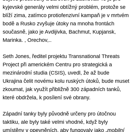
kyjevské generály velmi obtížný problém, protože se
blíží zima, zatímco protiofenzivní kampaň je v mrtvém
bodě a Rusko zvyšuje útoky na mnoha frontách
současně, jako je Avdijivka, Bachmut, Kupjansk,
Marinka. , Orechov,..
Seth Jones, ředitel projektu Transnational Threats
Project při americkém Centru pro strategická a
mezinárodní studia (CSIS), uvedl, že až bude
Ukrajina čelit novému kolu ruských útoků, bude muset
zkoumat, jak využít přibližně 300 západních tanků,
které obdržela, k posílení své obrany.
Západní tanky byly původně určeny pro útočnou
taktiku, ale byly také velmi vhodné, když byly
umístěny v opevněních, aby fungovaly jako „
mobilní