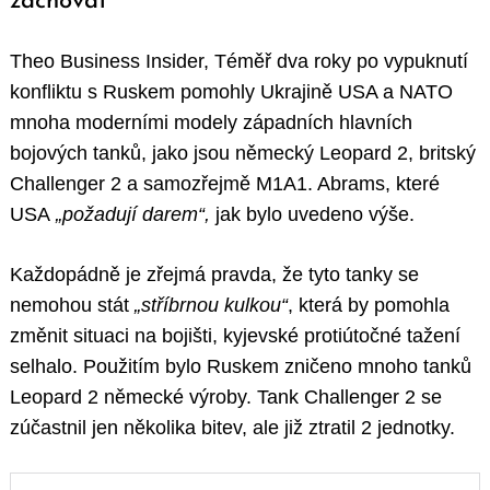
zachovat
Theo Business Insider, Téměř dva roky po vypuknutí
konfliktu s Ruskem pomohly Ukrajině USA a NATO
mnoha moderními modely západních hlavních
bojových tanků, jako jsou německý Leopard 2, britský
Challenger 2 a samozřejmě M1A1. Abrams, které
USA
„požadují darem“,
jak bylo uvedeno výše.
Každopádně je zřejmá pravda, že tyto tanky se
nemohou stát
„stříbrnou kulkou“
, která by pomohla
změnit situaci na bojišti, kyjevské protiútočné tažení
selhalo. Použitím bylo Ruskem zničeno mnoho tanků
Leopard 2 německé výroby. Tank Challenger 2 se
zúčastnil jen několika bitev, ale již ztratil 2 jednotky.