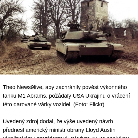
Theo News9live, aby zachránily pověst výkonného
tanku M1 Abrams, požádaly USA Ukrajinu o vrácení
této darované várky vozidel. (Foto: Flickr)
Uvedený zdroj dodal, že výše uvedený návrh
přednesl americký ministr obrany Lloyd Austin