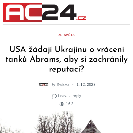
Skip
to
content
ZE SVĚTA
USA žádají Ukrajinu o vrácení
tanků Abrams, aby si zachránily
reputaci?
by
Redakce
1. 12. 2023
Leave a reply
16.2