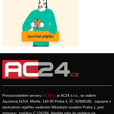
Provozovatelem serveru
AC24.cz
je AC24 s.r.o., se sídlem
Jaurisova 515/4, Michle, 140 00 Praha 4, IČ: 02988186, zapsaná v
obchodním rejstříku vedeném Městským soudem Praha 1, pod
spisovou značkou C 226266. Napište nám do redakce na