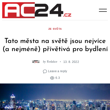
Skip
to
content
ZE SVĚTA
Tato města na světě jsou nejvíce
(a nejméně) přívětivá pro bydlení
by
Redakce
13. 8. 2022
Leave a reply
6.3