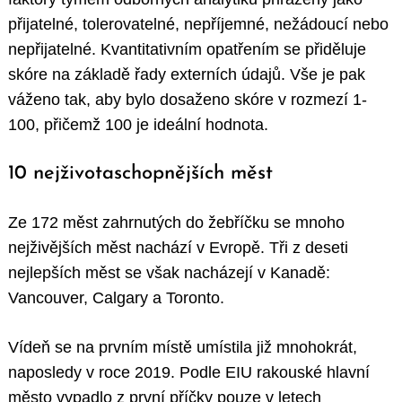
přijatelné, tolerovatelné, nepříjemné, nežádoucí nebo
nepřijatelné. Kvantitativním opatřením se přiděluje
skóre na základě řady externích údajů. Vše je pak
váženo tak, aby bylo dosaženo skóre v rozmezí 1-
100, přičemž 100 je ideální hodnota.
10 nejživotaschopnějších měst
Ze 172 měst zahrnutých do žebříčku se mnoho
nejživějších měst nachází v Evropě. Tři z deseti
nejlepších měst se však nacházejí v Kanadě:
Vancouver, Calgary a Toronto.
Vídeň se na prvním místě umístila již mnohokrát,
naposledy v roce 2019. Podle EIU rakouské hlavní
město vypadlo z první příčky pouze v letech