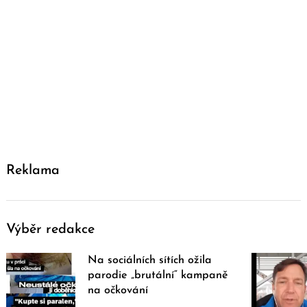
Reklama
Výběr redakce
Na sociálních sítích ožila
parodie „brutální“ kampaně
na očkování