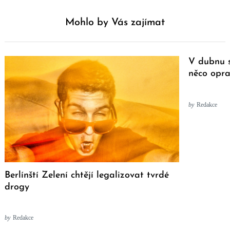
Mohlo by Vás zajímat
V dubnu s
něco opra
by
Redakce
Berlínští Zelení chtějí legalizovat tvrdé
drogy
by
Redakce