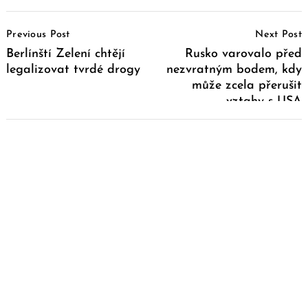
Post
Previous Post
Next Post
Navigation
Berlínští Zelení chtějí
Rusko varovalo před
legalizovat tvrdé drogy
nezvratným bodem, kdy
může zcela přerušit
vztahy s USA