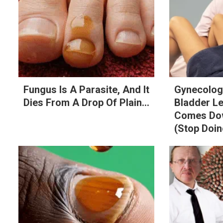
Fungus Is A Parasite, And It
Gynecologi
Dies From A Drop Of Plain...
Bladder L
Comes Dow
(Stop Doin