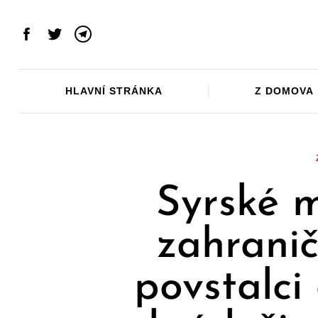
Skip
to
Facebook
Twitter
Telegram
content
HLAVNÍ STRÁNKA
Z DOMOVA
Syrské m
zahranič
povstalci