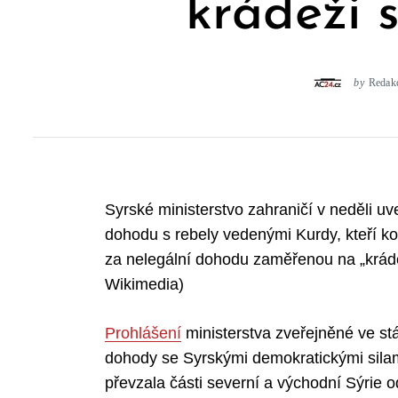
krádeži 
by
Redak
Syrské ministerstvo zahraničí v neděli u
dohodu s rebely vedenými Kurdy, kteří ko
za nelegální dohodu zaměřenou na „krádež
Wikimedia)
Prohlášení
ministerstva zveřejněné ve st
dohody se Syrskými demokratickými silam
převzala části severní a východní Sýrie 