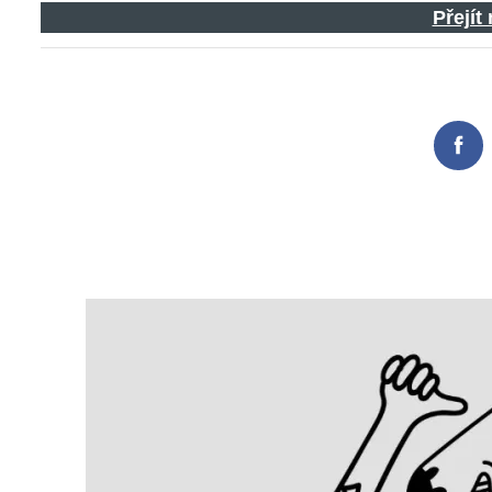
Přejít
Search
for:
Fac