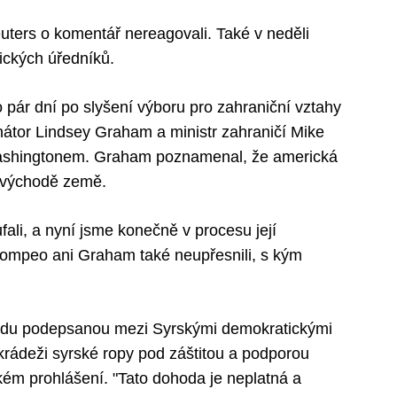
uters o komentář nereagovali. Také v neděli
ických úředníků.
 pár dní po slyšení výboru pro zahraniční vztahy
átor Lindsey Graham a ministr zahraničí Mike
ashingtonem. Graham poznamenal, že americká
ovýchodě země.
ali, a nyní jsme konečně v procesu její
 Pompeo ani Graham také neupřesnili, s kým
odu podepsanou mezi Syrskými demokratickými
krádeži syrské ropy pod záštitou a podporou
ském prohlášení. "Tato dohoda je neplatná a