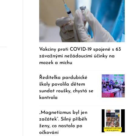
Vakcíny proti COVID-19 spojené s 63
závažnými nežádoucími účinky na
mozek a míchu
Ředitelka pardubické
školy povolila dětem
sundat roušky, chystá se
kontrola
„Magnetizmus byl jen
začátek“. Silný příběh
ženy, co nastalo po
očkování