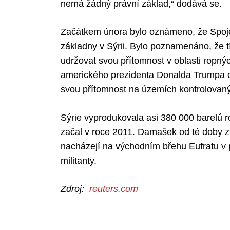
nemá žádný právní základ,“ dodává se.
Začátkem února bylo oznámeno, že Spojené
základny v Sýrii. Bylo poznamenáno, že
udržovat svou přítomnost v oblasti ropný
amerického prezidenta Donalda Trumpa o
svou přítomnost na územích kontrolovan
Sýrie vyprodukovala asi 380 000 barelů 
začal v roce 2011. Damašek od té doby ztr
nacházejí na východním břehu Eufratu v p
militanty.
Zdroj:
reuters.com