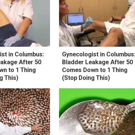
st in Columbus:
Gynecologist in Columbus
eakage After 50
Bladder Leakage After 50
n to 1 Thing
Comes Down to 1 Thing
g This)
(Stop Doing This)