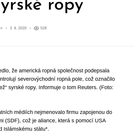
syrské ropy“
ce
3. 8. 2020
528
vedlo, že americká ropná společnost podepsala
ntrolují severovýchodní ropná pole, což označilo
“ syrské ropy. Informuje o tom Reuters. (Foto:
átních médiích nejmenovalo firmu zapojenou do
i (SDF), což je aliance, která s pomocí USA
od Islámskému státu*.