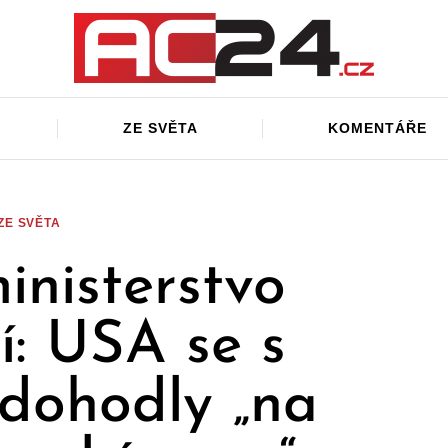
ZE SVĚTA
KOMENTÁŘE
ZE SVĚTA
inisterstvo
í: USA se s
 dohodly „na