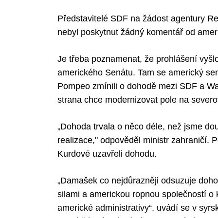
Představitelé SDF na žádost agentury Re
nebyl poskytnut žádný komentář od amer
Je třeba poznamenat, že prohlášení vyšlo
amerického Senátu. Tam se americký sen
Pompeo zmínili o dohodě mezi SDF a W
strana chce modernizovat pole na sever
„Dohoda trvala o něco déle, než jsme douf
realizace," odpověděl ministr zahraničí.
Kurdové uzavřeli dohodu.
„Damašek co nejdůrazněji odsuzuje doh
silami a americkou ropnou společností o 
americké administrativy“, uvádí se v syr