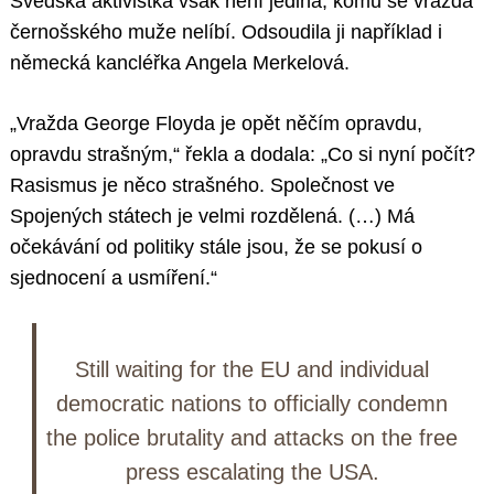
Švédská aktivistka však není jediná, komu se vražda
černošského muže nelíbí. Odsoudila ji například i
německá kancléřka Angela Merkelová.
„Vražda George Floyda je opět něčím opravdu,
opravdu strašným,“ řekla a dodala: „Co si nyní počít?
Rasismus je něco strašného. Společnost ve
Spojených státech je velmi rozdělená. (…) Má
očekávání od politiky stále jsou, že se pokusí o
sjednocení a usmíření.“
Still waiting for the EU and individual
democratic nations to officially condemn
the police brutality and attacks on the free
press escalating the USA.