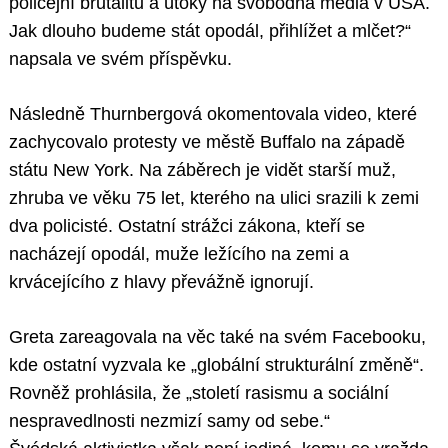
policejní brutalitu a útoky na svobodná média v USA.
Jak dlouho budeme stát opodál, přihlížet a mlčet?“
napsala ve svém příspěvku.
​Následně Thurnbergová okomentovala video, které
zachycovalo protesty ve městě Buffalo na západě
státu New York. Na záběrech je vidět starší muž,
zhruba ve věku 75 let, kterého na ulici srazili k zemi
dva policisté. Ostatní strážci zákona, kteří se
nacházejí opodál, muže ležícího na zemi a
krvácejícího z hlavy převážně ignorují.
Greta zareagovala na věc také na svém Facebooku,
kde ostatní vyzvala ke „globální strukturální změně“.
Rovněž prohlásila, že „století rasismu a sociální
nespravedlnosti nezmizí samy od sebe.“