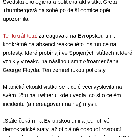
Švédská ekologická a politická aktivistka Greta
Thurnbergová na sobě po delší odmlce opět
upozornila.
Tentokrát totiž
zareagovala na Evropskou unii,
konkrétně na absenci reakce této insitutuce na
protesty, které probíhají ve Spojených státech a které
vznikly v reakci na násilnou smrt Afroameričana
George Floyda. Ten zemřel rukou policisty.
Mladičká ekoaktivistka se k celé věci vyslovila na
svém účtu na Twitteru, kde uvedla, co si o celém
incidentu (a nereagování na něj) myslí.
„Stále čekám na Evropskou unii a jednotlivé
demokratické státy, až oficiálně odsoudí rostoucí