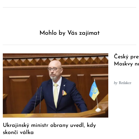
Mohlo by Vás zajímat
Český pre
Moskvy na
by
Redakce
Ukrajinský ministr obrany uvedl, kdy
skončí válka