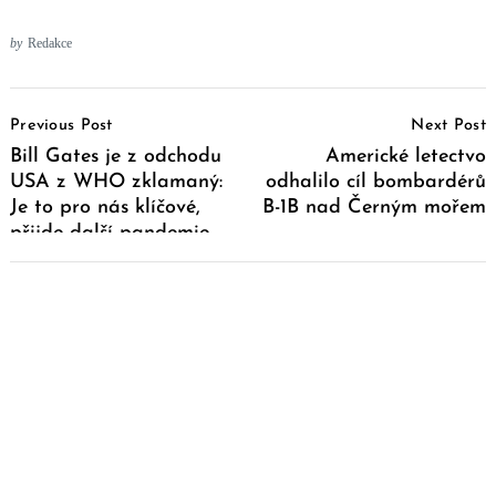
by
Redakce
Post
Previous Post
Next Post
Navigation
Bill Gates je z odchodu
Americké letectvo
USA z WHO zklamaný:
odhalilo cíl bombardérů
Je to pro nás klíčové,
B-1B nad Černým mořem
přijde další pandemie