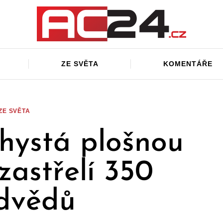
ZE SVĚTA
KOMENTÁŘE
ZE SVĚTA
chystá plošnou
 zastřelí 350
dvědů