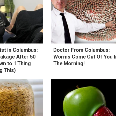
st in Columbus:
Doctor From Columbus:
eakage After 50
Worms Come Out Of You I
n to 1 Thing
The Morning!
g This)