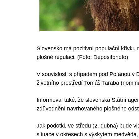
Slovensko má pozitivní populační křivku 
plošné regulaci. (Foto: Depositphoto)
V souvislosti s případem pod Poľanou v Det
životního prostředí Tomáš Taraba (nomi
Informoval také, že slovenská Státní agen
zdůvodnění navrhovaného plošného odstř
Jak podotkl, ve středu (2. dubna) bude 
situace v okresech s výskytem medvěda, 