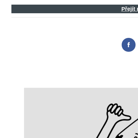
Přejít
Search
for:
Fac