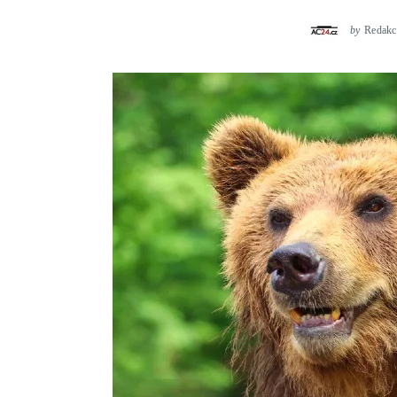
by
Redakc