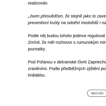
realizován.
„Jsem přesvědčen, že stejně jako to za
preventivní kvóty na odstřel medvědů i n
Podle něj budou tohoto jedince regulovat 
Zmínil, že měl rozhovor s rumunským mini
poznatky.
Pod Poľanou v detvanské čtvrti Zapriecho
zraněními. Podle předběžných zjištění 
hnědého.
MEDVĚD