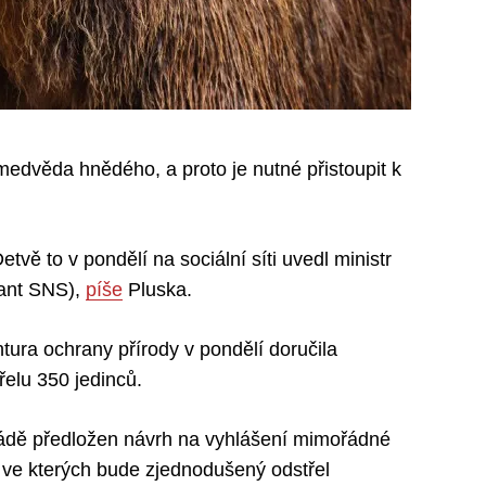
medvěda hnědého, a proto je nutné přistoupit k
vě to v pondělí na sociální síti uvedl ministr
nant SNS),
píše
Pluska.
tura ochrany přírody v pondělí doručila
elu 350 jedinců.
vládě předložen návrh na vyhlášení mimořádné
ve kterých bude zjednodušený odstřel