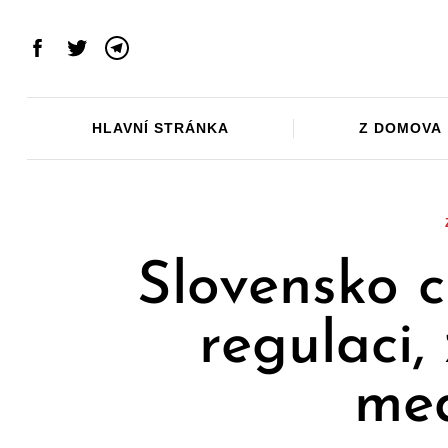
Skip
to
Facebook
Twitter
Telegram
content
HLAVNÍ STRÁNKA
Z DOMOVA
Slovensko 
regulaci,
me