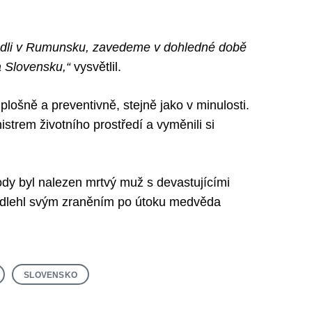
vedli v Rumunsku, zavedeme v dohledné době
a Slovensku,“
vysvětlil.
plošně a preventivně, stejně jako v minulosti.
strem životního prostředí a vyměnili si
dy byl nalezen mrtvý muž s devastujícími
podlehl svým zraněním po útoku medvěda
SLOVENSKO