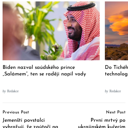
Biden nazval saúdského prince
Do Tiché
„Salámem“, ten se raději napil vody
technolog
by
Redakce
by
Redakce
Post
Previous Post
Next Post
Navigation
Jemenští povstalci
První mrtvý po
vyhrožují, že zaútočí na
ukrajinském kuřecím