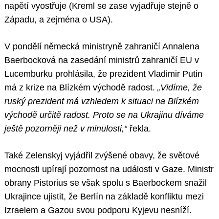
napětí vyostřuje (Kreml se zase vyjadřuje stejně o
Západu, a zejména o USA).
V pondělí německá ministryně zahraničí Annalena
Baerbocková na zasedání ministrů zahraničí EU v
Lucemburku prohlásila, že prezident Vladimir Putin
má z krize na Blízkém východě radost.
„Vidíme, že
ruský prezident má vzhledem k situaci na Blízkém
východě určitě radost. Proto se na Ukrajinu díváme
ještě pozorněji než v minulosti,“
řekla.
Také Zelenskyj vyjádřil zvýšené obavy, že světové
mocnosti upírají pozornost na události v Gaze. Ministr
obrany Pistorius se však spolu s Baerbockem snažil
Ukrajince ujistit, že Berlín na základě konfliktu mezi
Izraelem a Gazou svou podporu Kyjevu nesníží.