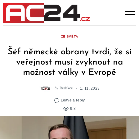
Skip
to
content
ZE SVĚTA
Šéf německé obrany tvrdí, že si
veřejnost musí zvyknout na
možnost války v Evropě
by
Redakce
1. 11. 2023
Leave a reply
9.3