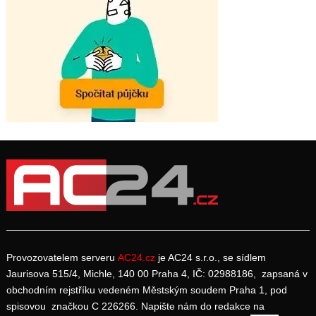
Provozovatelem serveru
AC24.cz
je AC24 s.r.o., se sídlem
Jaurisova 515/4, Michle, 140 00 Praha 4, IČ: 02988186, zapsaná v
obchodním rejstříku vedeném Městským soudem Praha 1, pod
spisovou značkou C 226266. Napište nám do redakce na