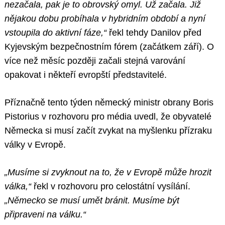
nezačala, pak je to obrovský omyl. Už začala. Již
nějakou dobu probíhala v hybridním období a nyní
vstoupila do aktivní fáze,“
řekl tehdy Danilov před
Kyjevským bezpečnostním fórem (začátkem září). O
více než měsíc později začali stejná varování
opakovat i někteří evropští představitelé.
Příznačně tento týden německý ministr obrany Boris
Pistorius v rozhovoru pro média uvedl, že obyvatelé
Německa si musí začít zvykat na myšlenku přízraku
války v Evropě.
„Musíme si zvyknout na to, že v Evropě může hrozit
válka,“
řekl v rozhovoru pro celostátní vysílání.
„Německo se musí umět bránit. Musíme být
připraveni na válku.“