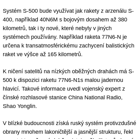
Systém S-500 bude využívat jak rakety z arzenálu S-
400, například 40N6М s bojovým dosahem až 380
kilometrů, tak i ty nové, které nebyly v jiných
systémech používány. Například raketa 77N6-N je
určena k transatmosférickému zachycení balistických
raket ve výšce až 165 kilometrů.
K ničení satelitů na nízkých oběžných drahách má S-
500 k dispozici raketu 77N6-N1s malou jadernou
hlavicí. Takové informace uvedl vojenský expert z
čínské rozhlasové stanice China National Radio,
Shao Yonglin.
V blízké budoucnosti získá ruský systém protivzdušné
obrany mnohem lakoničtější a jasnější strukturu, řekl