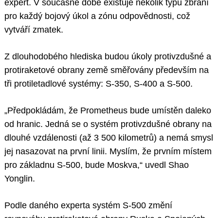
expert. V současné době existuje několik typů zbraní
pro každý bojový úkol a zónu odpovědnosti, což
vytváří zmatek.
Z dlouhodobého hlediska budou úkoly protivzdušné a
protiraketové obrany země směřovány především na
tři protiletadlové systémy: S-350, S-400 a S-500.
„Předpokládám, že Prometheus bude umístěn daleko
od hranic. Jedná se o systém protivzdušné obrany na
dlouhé vzdálenosti (až 3 500 kilometrů) a nemá smysl
jej nasazovat na první linii. Myslím, že prvním místem
pro základnu S-500, bude Moskva,“ uvedl Shao
Yonglin.
Podle daného experta systém S-500 změní