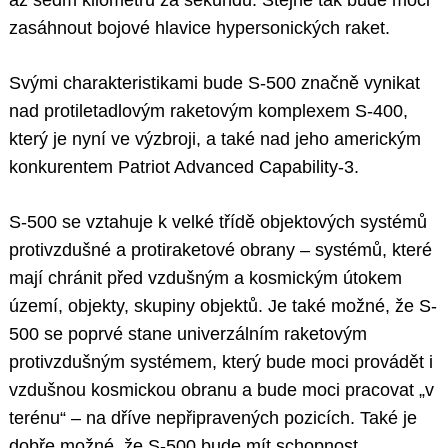
až sedm kilometrů za sekundu. Stejně tak bude moci
zasáhnout bojové hlavice hypersonických raket.
Svými charakteristikami bude S-500 značně vynikat
nad protiletadlovým raketovým komplexem S-400,
který je nyní ve výzbroji, a také nad jeho americkým
konkurentem Patriot Advanced Capability-3.
S-500 se vztahuje k velké třídě objektových systémů
protivzdušné a protiraketové obrany – systémů, které
mají chránit před vzdušným a kosmickým útokem
území, objekty, skupiny objektů. Je také možné, že S-
500 se poprvé stane univerzálním raketovým
protivzdušným systémem, který bude moci provádět i
vzdušnou kosmickou obranu a bude moci pracovat „v
terénu“ – na dříve nepřipravených pozicích. Také je
dobře možné, že S-500 bude mít schopnost