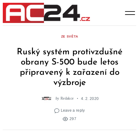
Skip
to
content
ZE SVĚTA
Ruský systém protivzdušné
obrany S-500 bude letos
připravený k zařazení do
výzbroje
by
Redakce
4. 2. 2020
Leave a reply
297