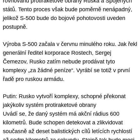
rovnováhu protiraketové obrany Ruska a Spojených
států. Tento proces však bude poměrně nenápadný,
jelikož S-500 bude do bojové pohotovosti uveden
postupně.
Výroba S-500 začala v červnu minulého roku. Jak řekl
generální ředitel korporace Rostech, Sergej
Čemezov, Rusko zatím nebude prodávat tyto
komplexy „za žádné peníze“. Vyrábí se totiž v první
řadě pro ruskou armádu.
Putin: Rusko vytvoří komplexy, schopné překonat
jakýkoliv systém protiraketové obrany
Uvádí se, že daný systém má akční rádius 600
kilometrů. Bude schopen detekovat a zlikvidovat
současně až deset balistických cílů letících rychlostí