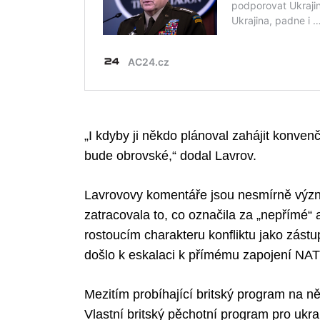
„I kdyby ji někdo plánoval zahájit konven
bude obrovské,“ dodal Lavrov.
Lavrovovy komentáře jsou nesmírně výz
zatracovala to, co označila za „nepřímé“ a
rostoucím charakteru konfliktu jako zástu
došlo k eskalaci k přímému zapojení NA
Mezitím probíhající britský program na ně
Vlastní britský pěchotní program pro ukra