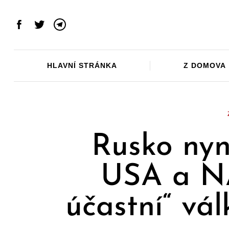
Skip
to
Facebook
Twitter
Telegram
content
HLAVNÍ STRÁNKA
Z DOMOVA
Rusko nyní
USA a N
účastní“ vá