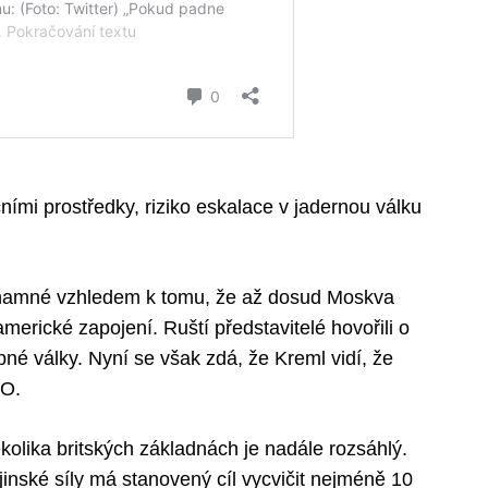
čními prostředky, riziko eskalace v jadernou válku
namné vzhledem k tomu, že až dosud Moskva
merické zapojení. Ruští představitelé hovořili o
pné války. Nyní se však zdá, že Kreml vidí, že
TO.
kolika britských základnách je nadále rozsáhlý.
jinské síly má stanovený cíl vycvičit nejméně 10