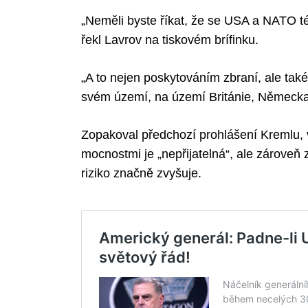
„Neměli byste říkat, že se USA a NATO tét
řekl Lavrov na tiskovém brífinku.
Search
for:
„A to nejen poskytováním zbraní, ale také
svém území, na území Británie, Německa, 
Zopakoval předchozí prohlášení Kremlu, v
mocnostmi je „nepřijatelná“, ale zároveň
riziko značně zvyšuje.