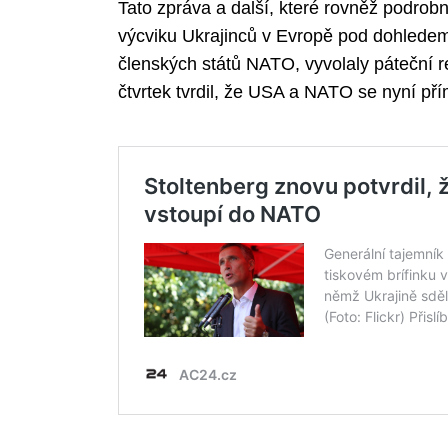
Tato zpráva a další, které rovněž podrob
výcviku Ukrajinců v Evropě pod dohledem
členských států NATO, vyvolaly páteční r
čtvrtek tvrdil, že USA a NATO se nyní pří