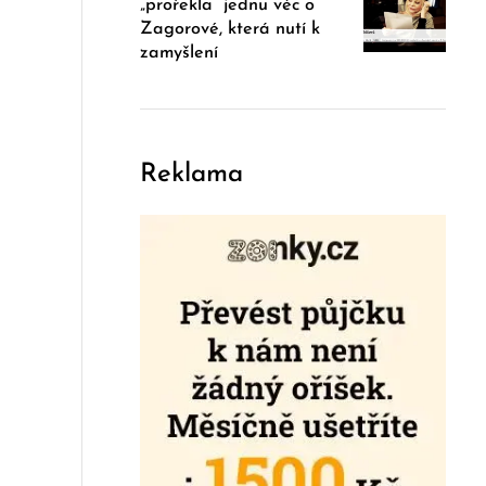
„prořekla“ jednu věc o
Zagorové, která nutí k
zamyšlení
Reklama