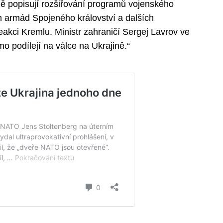
ně popisují rozšiřování programů vojenského
 armád Spojeného království a dalších
eakci Kremlu. Ministr zahraničí Sergej Lavrov ve
mo podílejí na válce na Ukrajině.“