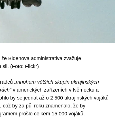
že Bidenova administrativa zvažuje
il. (Foto: Flickr)
oradců
„mnohem větších skupin ukrajinských
ikách“
v amerických zařízeních v Německu a
hlo by se jednat až o 2 500 ukrajinských vojáků
 což by za půl roku znamenalo, že by
ramem prošlo celkem 15 000 vojáků.