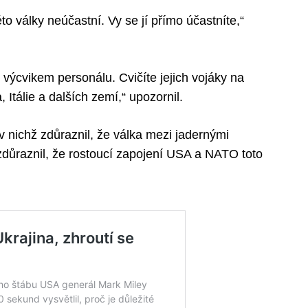
o války neúčastní. Vy se jí přímo účastníte,“
 výcvikem personálu. Cvičíte jejich vojáky na
Itálie a dalších zemí,“ upozornil.
 nichž zdůraznil, že válka mezi jadernými
 zdůraznil, že rostoucí zapojení USA a NATO toto