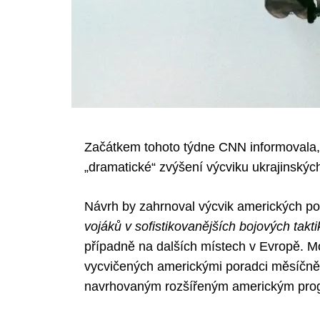
Začátkem tohoto týdne CNN informovala, 
„dramatické“ zvýšení výcviku ukrajinských s
Návrh by zahrnoval výcvik amerických p
vojáků v sofistikovanějších bojových takt
případně na dalších místech v Evropě. Mo
vycvičených americkými poradci měsíčně,
navrhovaným rozšířeným americkým prog