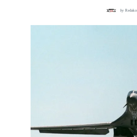
by
Redakc