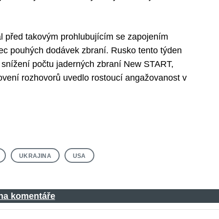
l před takovým prohlubujícím se zapojením
ec pouhých dodávek zbraní. Rusko tento týden
 snížení počtu jaderných zbraní New START,
ovení rozhovorů uvedlo rostoucí angažovanost v
UKRAJINA
USA
 na komentáře