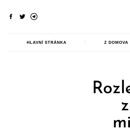
Skip
to
content
Facebook
Twitter
Telegram
HLAVNÍ STRÁNKA
Z DOMOVA
Rozl
z
mi