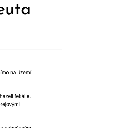
euta
přímo na území
házeli fekálie,
prejovými