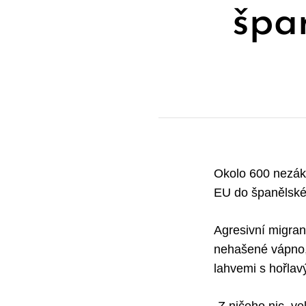
špa
Okolo 600 nezák
EU do španělské 
Agresivní migrant
nehašené vápno, 
lahvemi s hořlav