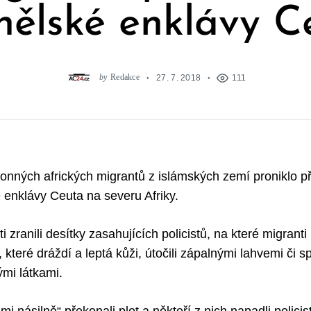
nělské enklávy C
by
Redakce
27. 7. 2018
111
onných afrických migrantů z islámských zemí proniklo 
enklávy Ceuta na severu Afriky.
i zranili desítky zasahujících policistů, na které migranti 
které dráždí a leptá kůži, útočili zápalnými lahvemi či s
ými látkami.