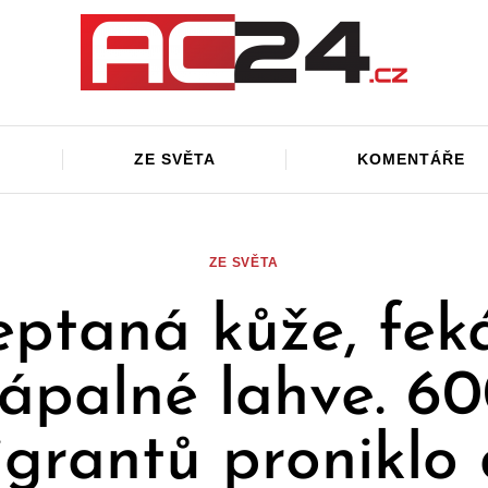
ZE SVĚTA
KOMENTÁŘE
ZE SVĚTA
eptaná kůže, feká
ápalné lahve. 6
grantů proniklo