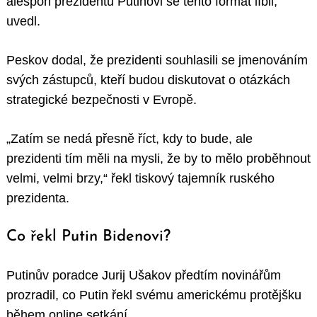
alespoň prezidentu Putinovi se tento formát líbil,“
uvedl.
Peskov dodal, že prezidenti souhlasili se jmenováním
svých zástupců, kteří budou diskutovat o otázkách
strategické bezpečnosti v Evropě.
„Zatím se nedá přesně říct, kdy to bude, ale
prezidenti tím měli na mysli, že by to mělo proběhnout
velmi, velmi brzy,“ řekl tiskový tajemník ruského
prezidenta.
Co řekl Putin Bidenovi?
Putinův poradce Jurij Ušakov předtím novinářům
prozradil, co Putin řekl svému americkému protějšku
během online setkání.