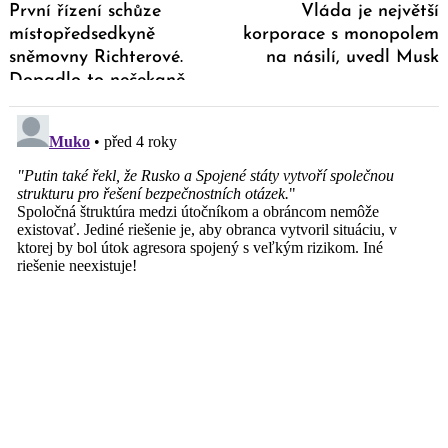
První řízení schůze
Vláda je největší
místopředsedkyně
korporace s monopolem
sněmovny Richterové.
na násilí, uvedl Musk
Dopadlo to nečekaně