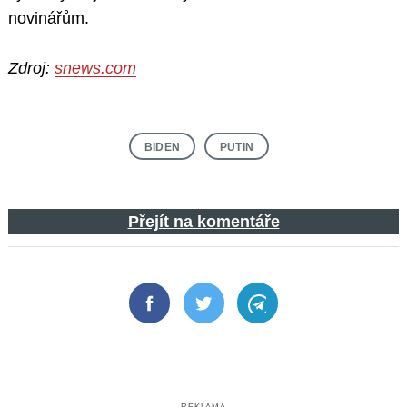
novinářům.
Zdroj:
snews.com
BIDEN
PUTIN
Přejít na komentáře
Facebook
Twitter
Telegram