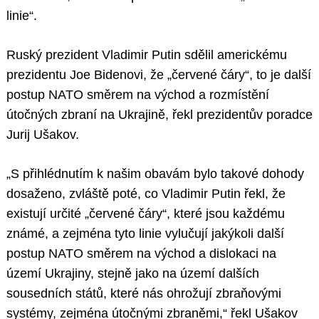
linie“.
Ruský prezident Vladimir Putin sdělil americkému
prezidentu Joe Bidenovi, že „červené čáry“, to je další
postup NATO směrem na východ a rozmístění
útočných zbraní na Ukrajině, řekl prezidentův poradce
Jurij Ušakov.
„S přihlédnutím k našim obavám bylo takové dohody
dosaženo, zvláště poté, co Vladimir Putin řekl, že
existují určité „červené čáry“, které jsou každému
známé, a zejména tyto linie vylučují jakýkoli další
postup NATO směrem na východ a dislokaci na
území Ukrajiny, stejně jako na území dalších
sousedních států, které nás ohrožují zbraňovými
systémy, zejména útočnými zbraněmi,“ řekl Ušakov