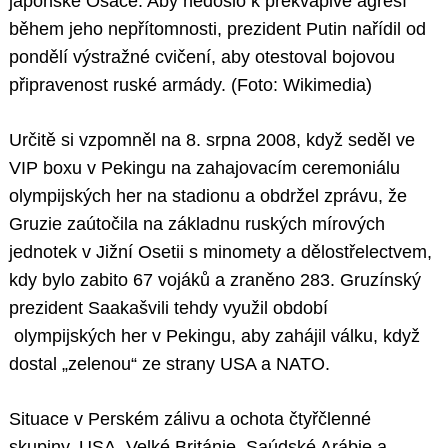
japonské Ósace. Aby nedošlo k překvapivé agresí
během jeho nepřítomnosti, prezident Putin nařídil od
pondělí výstražné cvičení, aby otestoval bojovou
připravenost ruské armády. (Foto: Wikimedia)
Určitě si vzpomněl na 8. srpna 2008, když seděl ve
VIP boxu v Pekingu na zahajovacím ceremoniálu
olympijských her na stadionu a obdržel zprávu, že
Gruzie zaútočila na základnu ruských mírových
jednotek v Jižní Osetii s minomety a dělostřelectvem,
kdy bylo zabito 67 vojáků a zraněno 283. Gruzínský
prezident Saakašvili tehdy využil období
olympijských her v Pekingu, aby zahájil válku, když
dostal „zelenou“ ze strany USA a NATO.
Situace v Perském zálivu a ochota čtyřčlenné
skupiny, USA, Velké Británie, Saúdské Arábie a