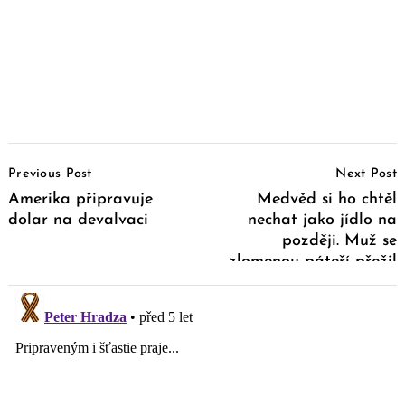
Post
Previous Post
Next Post
Navigation
Amerika připravuje
Medvěd si ho chtěl
dolar na devalvaci
nechat jako jídlo na
později. Muž se
zlomenou páteří přežil
měsíc v jeho noře