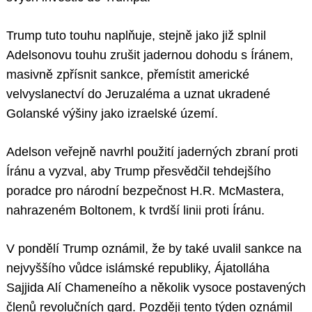
Trump tuto touhu naplňuje, stejně jako již splnil
Adelsonovu touhu zrušit jadernou dohodu s Íránem,
masivně zpřísnit sankce, přemístit americké
velvyslanectví do Jeruzaléma a uznat ukradené
Golanské výšiny jako izraelské území.
Adelson veřejně navrhl použití jaderných zbraní proti
Íránu a vyzval, aby Trump přesvědčil tehdejšího
poradce pro národní bezpečnost H.R. McMastera,
nahrazeném Boltonem, k tvrdší linii proti Íránu.
V pondělí Trump oznámil, že by také uvalil sankce na
nejvyššího vůdce islámské republiky, Ájatolláha
Sajjida Alí Chameneího a několik vysoce postavených
členů revolučních gard. Později tento týden oznámil