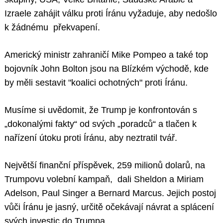
Izraele zahájit válku proti Íránu vyžaduje, aby nedošlo
k žádnému překvapení.
Americký ministr zahraničí Mike Pompeo a také top
bojovník John Bolton jsou na Blízkém východě, kde
by měli sestavit "koalici ochotných" proti Íránu.
Musíme si uvědomit, že Trump je konfrontován s
„dokonalými fakty“ od svých „poradců“ a tlačen k
nařízení útoku proti Íránu, aby neztratil tvář.
Největší finanční příspěvek, 259 milionů dolarů, na
Trumpovu volební kampaň, dali Sheldon a Miriam
Adelson, Paul Singer a Bernard Marcus. Jejich postoj
vůči Íránu je jasný, určitě očekávají návrat a splácení
svých investic do Trumpa.