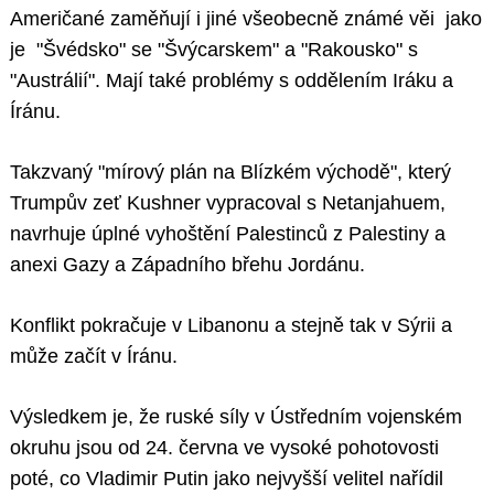
Američané zaměňují i jiné všeobecně známé věi jako
je "Švédsko" se "Švýcarskem" a "Rakousko" s
"Austrálií". Mají také problémy s oddělením Iráku a
Íránu.
Takzvaný "mírový plán na Blízkém východě", který
Trumpův zeť Kushner vypracoval s Netanjahuem,
navrhuje úplné vyhoštění Palestinců z Palestiny a
anexi Gazy a Západního břehu Jordánu.
Konflikt pokračuje v Libanonu a stejně tak v Sýrii a
může začít v Íránu.
Výsledkem je, že ruské síly v Ústředním vojenském
okruhu jsou od 24. června ve vysoké pohotovosti
poté, co Vladimir Putin jako nejvyšší velitel nařídil