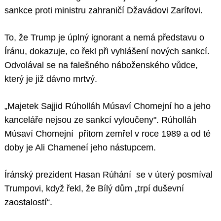
sankce proti ministru zahraničí Džavádovi Zarífovi.
To, že Trump je úplný ignorant a nemá představu o
Íránu, dokazuje, co řekl při vyhlášení nových sankcí.
Odvolával se na falešného náboženského vůdce,
který je již dávno mrtvý.
„Majetek Sajjid Rúholláh Músaví Chomejní ho a jeho
kanceláře nejsou ze sankcí vyloučeny". Rúholláh
Músaví Chomejní přitom zemřel v roce 1989 a od té
doby je Ali Chameneí jeho nástupcem.
Íránský prezident Hasan Rúhání se v úterý posmíval
Trumpovi, když řekl, že Bílý dům „trpí duševní
zaostalostí“.