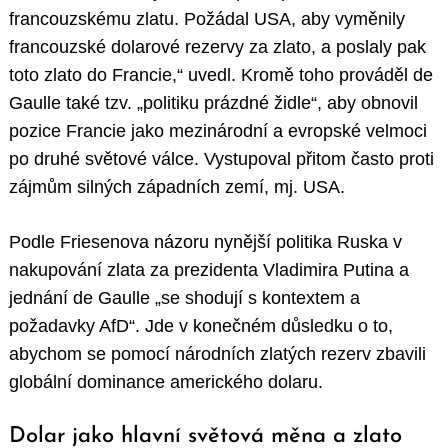
francouzskému zlatu. Požádal USA, aby vyměnily
francouzské dolarové rezervy za zlato, a poslaly pak
toto zlato do Francie,“ uvedl. Kromě toho prováděl de
Gaulle také tzv. „politiku prázdné židle“, aby obnovil
pozice Francie jako mezinárodní a evropské velmoci
po druhé světové válce. Vystupoval přitom často proti
zájmům silných západních zemí, mj. USA.
Podle Friesenova názoru nynější politika Ruska v
nakupování zlata za prezidenta Vladimira Putina a
jednání de Gaulle „se shodují s kontextem a
požadavky AfD“. Jde v konečném důsledku o to,
abychom se pomocí národních zlatých rezerv zbavili
globální dominance amerického dolaru.
Dolar jako hlavní světová měna a zlato