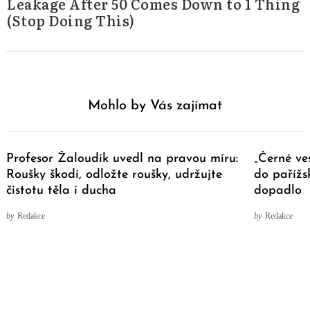
Leakage After 50 Comes Down to 1 Thing
(Stop Doing This)
Mohlo by Vás zajímat
Profesor Žaloudík uvedl na pravou míru:
„Černé ves
Roušky škodí, odložte roušky, udržujte
do pařížs
čistotu těla i ducha
dopadlo
by
Redakce
by
Redakce