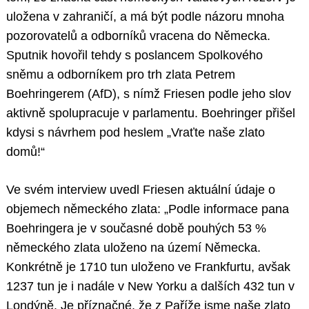
uložena v zahraničí, a má být podle názoru mnoha
pozorovatelů a odborníků vracena do Německa.
Sputnik hovořil tehdy s poslancem Spolkového
sněmu a odborníkem pro trh zlata Petrem
Boehringerem (AfD), s nímž Friesen podle jeho slov
aktivně spolupracuje v parlamentu. Boehringer přišel
kdysi s návrhem pod heslem „Vraťte naše zlato
domů!“
Ve svém interview uvedl Friesen aktuální údaje o
objemech německého zlata: „Podle informace pana
Boehringera je v současné době pouhých 53 %
německého zlata uloženo na území Německa.
Konkrétně je 1710 tun uloženo ve Frankfurtu, avšak
1237 tun je i nadále v New Yorku a dalších 432 tun v
Londýně. Je příznačné, že z Paříže jsme naše zlato