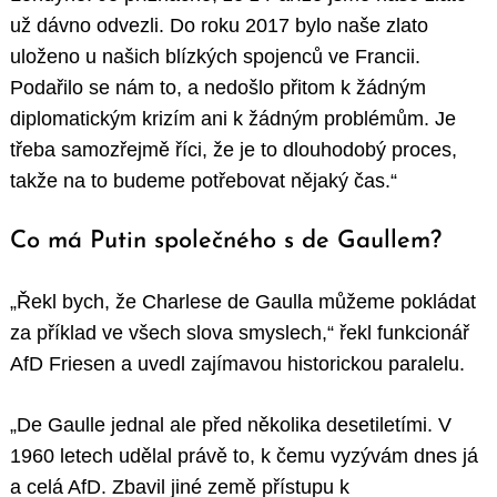
už dávno odvezli. Do roku 2017 bylo naše zlato
uloženo u našich blízkých spojenců ve Francii.
Podařilo se nám to, a nedošlo přitom k žádným
diplomatickým krizím ani k žádným problémům. Je
třeba samozřejmě říci, že je to dlouhodobý proces,
takže na to budeme potřebovat nějaký čas.“
Co má Putin společného s de Gaullem?
„Řekl bych, že Charlese de Gaulla můžeme pokládat
za příklad ve všech slova smyslech,“ řekl funkcionář
AfD Friesen a uvedl zajímavou historickou paralelu.
„De Gaulle jednal ale před několika desetiletími. V
1960 letech udělal právě to, k čemu vyzývám dnes já
a celá AfD. Zbavil jiné země přístupu k