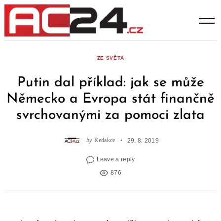
Skip
to
content
ZE SVĚTA
Putin dal příklad: jak se může
Německo a Evropa stát finančně
svrchovanými za pomoci zlata
by
Redakce
29. 8. 2019
Leave a reply
876