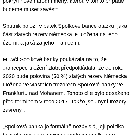
pokrytí nové národní měny, kterou v tomto případě
budeme muset zavést“.
Sputnik položil v pátek Spolkové bance otázku: jaká
část zlatých rezerv Německa je uložena na jeho
území, a jaká za jeho hranicemi.
Mluvčí Spolkové banky poukázala na to, že
„koncepce uložení zlata předpokládala, že do roku
2020 bude polovina (50 %) zlatých rezerv Německa
uložena ve vlastních trezorech Spolkové banky ve
Frankfurtu nad Mohanem. Tohoto cíle bylo dosaženo
před termínem v roce 2017. Takže jsou nyní trezory
zavřeny“.
„Spolková banka je formálně nezávislá, její politika