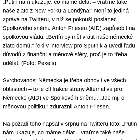
„Putin nám ukazuje, co máme dělat – vraťme také
naše zlato z New Yorku a Londýna!“ Není to jediná
zpráva na Twitteru, v níž se pokouší poslanec
Spolkového sněmu Anton Friesen (AfD) zapůsobit na
spolkovou vládu. „Berlín by měl vrátit naše německé
zlato domů,“ řekl v interview pro Sputnik a uvedl řadu
důvodů z finanční a měnové sféry, proč je to třeba
udělat. (Foto: Pexels)
Svrchovanost Německa je třeba obnovit ve všech
oblastech – to je cíl frakce strany Alternativa pro
Německo (AfD) ve Spolkovém sněmu. „Jde mj. o
měnovou politiku,“ zdůraznil Anton Friesen.
Na pozadí toho napsal v srpnu na Twitteru toto: „Putin
nám ukazuje, co máme dělat – vraťme také naše