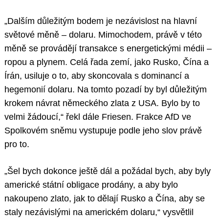
„Dalším důležitým bodem je nezávislost na hlavní
světové měně – dolaru. Mimochodem, právě v této
měně se provádějí transakce s energetickými médii –
ropou a plynem. Celá řada zemí, jako Rusko, Čína a
Írán, usiluje o to, aby skoncovala s dominancí a
hegemonií dolaru. Na tomto pozadí by byl důležitým
krokem návrat německého zlata z USA. Bylo by to
velmi žádoucí,“ řekl dále Friesen. Frakce AfD ve
Spolkovém sněmu vystupuje podle jeho slov právě
pro to.
„Šel bych dokonce ještě dál a požádal bych, aby byly
americké státní obligace prodány, a aby bylo
nakoupeno zlato, jak to dělají Rusko a Čína, aby se
staly nezávislými na americkém dolaru,“ vysvětlil