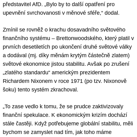
představitel AfD. „Bylo by to další opatření pro
upevnění svrchovanosti v měnové sféře,“ dodal.
Zmínil se rovněž o krachu dosavadního světového
finančního systému – Brettonwoodského, který platil v
prvních desetiletích po ukončení druhé světové války
a dodával (mj. díky měnám krytým částečně zlatem)
světové ekonomice jistou stabilitu. Avšak po zrušení
„zlatého standardu“ americkým prezidentem
Richardem Nixonem v roce 1971 (po tzv. Nixonově
šoku) tento systém zkrachoval.
„To zase vedlo k tomu, že se prudce zaktivizovaly
finanční spekulace. K ekonomickým krizím dochází
stále častěji. Když potřebujeme globální stabilitu, měli
bychom se zamyslet nad tím, jak toho máme