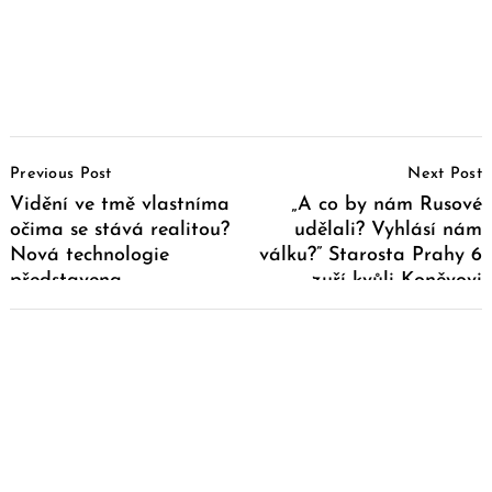
Post
Previous Post
Next Post
Navigation
Vidění ve tmě vlastníma
„A co by nám Rusové
očima se stává realitou?
udělali? Vyhlásí nám
Nová technologie
válku?” Starosta Prahy 6
představena
zuří kvůli Koněvovi