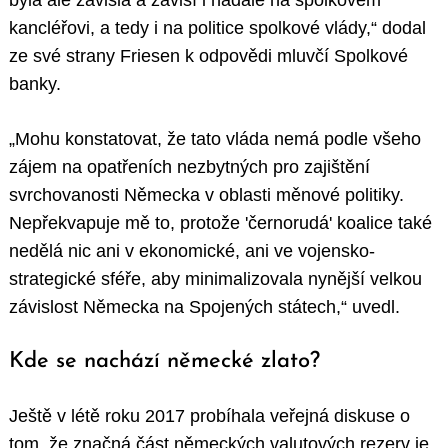
byla ale závislá a závisí i nadále na spolkovém
kancléřovi, a tedy i na politice spolkové vlády,“ dodal
ze své strany Friesen k odpovědi mluvčí Spolkové
banky.
„Mohu konstatovat, že tato vláda nemá podle všeho
zájem na opatřeních nezbytných pro zajištění
svrchovanosti Německa v oblasti měnové politiky.
Nepřekvapuje mě to, protože 'černorudá' koalice také
nedělá nic ani v ekonomické, ani ve vojensko-
strategické sféře, aby minimalizovala nynější velkou
závislost Německa na Spojených státech,“ uvedl.
Kde se nachází německé zlato?
Ještě v létě roku 2017 probíhala veřejná diskuse o
tom, že značná část německých valutových rezerv je