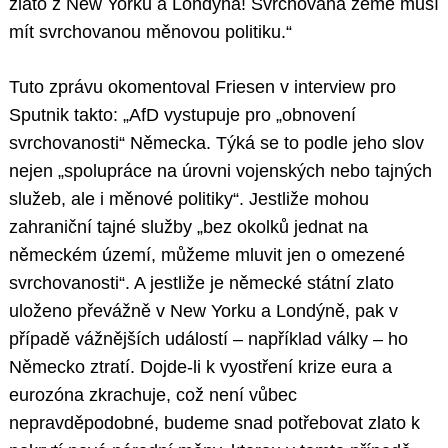
zlato z New Yorku a Londýna! Svrchovaná země musí
mít svrchovanou měnovou politiku.“
Tuto zprávu okomentoval Friesen v interview pro
Sputnik takto: „AfD vystupuje pro „obnovení
svrchovanosti“ Německa. Týká se to podle jeho slov
nejen „spolupráce na úrovni vojenských nebo tajných
služeb, ale i měnové politiky“. Jestliže mohou
zahraniční tajné služby „bez okolků jednat na
německém území, můžeme mluvit jen o omezené
svrchovanosti“. A jestliže je německé státní zlato
uloženo převážně v New Yorku a Londýně, pak v
případě vážnějších událostí – například války – ho
Německo ztratí. Dojde-li k vyostření krize eura a
eurozóna zkrachuje, což není vůbec
nepravděpodobné, budeme snad potřebovat zlato k