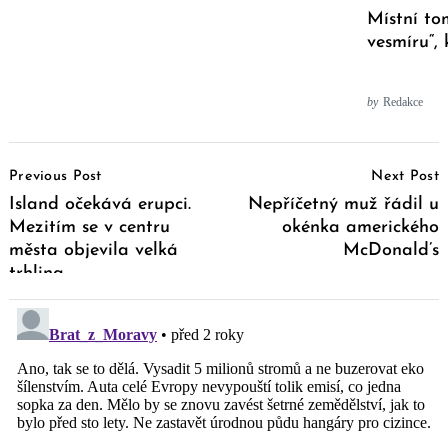
Místní to
vesmíru“, 
by
Redakce
Post
Previous Post
Next Post
Navigation
Island očekává erupci.
Nepříčetný muž řádil u
Mezitím se v centru
okénka amerického
města objevila velká
McDonald’s
trhlina