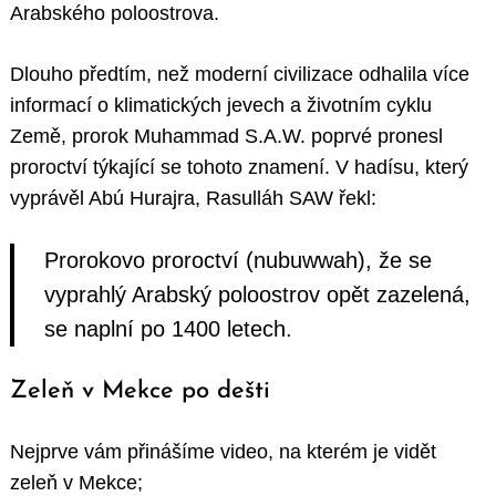
Arabského poloostrova.
Dlouho předtím, než moderní civilizace odhalila více
informací o klimatických jevech a životním cyklu
Země, prorok Muhammad S.A.W. poprvé pronesl
proroctví týkající se tohoto znamení. V hadísu, který
vyprávěl Abú Hurajra, Rasulláh SAW řekl:
Prorokovo proroctví (nubuwwah), že se
vyprahlý Arabský poloostrov opět zazelená,
se naplní po 1400 letech.
Zeleň v Mekce po dešti
Nejprve vám přinášíme video, na kterém je vidět
zeleň v Mekce;