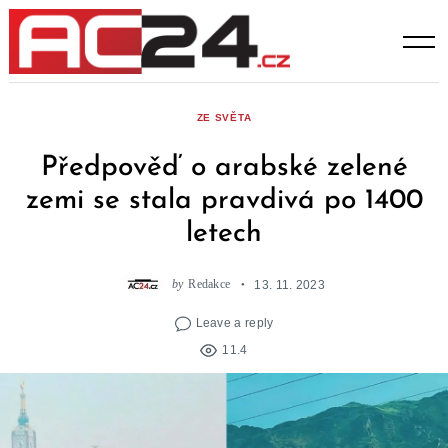
Skip
to
content
ZE SVĚTA
Předpověď o arabské zelené
zemi se stala pravdivá po 1400
letech
by
Redakce
13. 11. 2023
Leave a reply
11.4