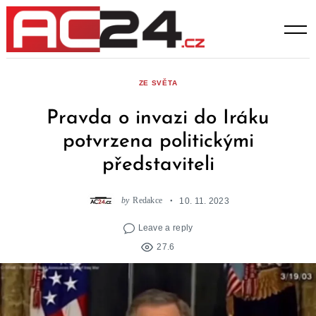
Skip
to
content
ZE SVĚTA
Pravda o invazi do Iráku
potvrzena politickými
představiteli
by
Redakce
10. 11. 2023
Leave a reply
27.6