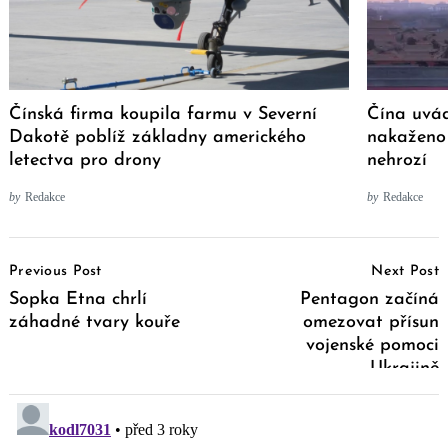
Čínská firma koupila farmu v Severní
Čína uvád
Dakotě poblíž základny amerického
nakaženo 
letectva pro drony
nehrozí
by
Redakce
by
Redakce
Post
Previous Post
Next Post
Navigation
Sopka Etna chrlí
Pentagon začíná
záhadné tvary kouře
omezovat přísun
vojenské pomoci
Ukrajině