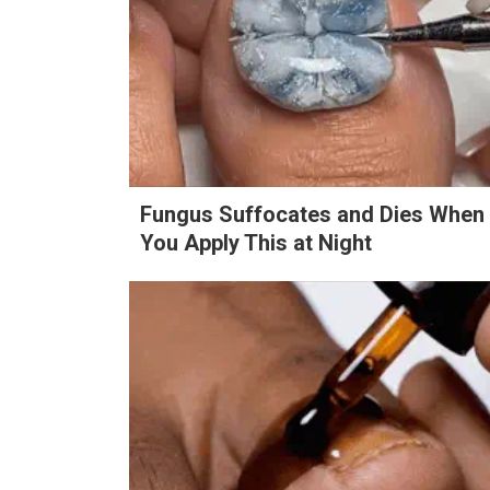
Fungus Suffocates and Dies When
You Apply This at Night
Search
for: