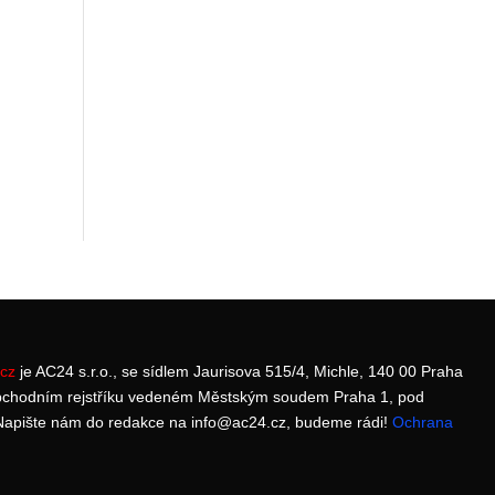
cz
je AC24 s.r.o., se sídlem Jaurisova 515/4, Michle, 140 00 Praha
bchodním rejstříku vedeném Městským soudem Praha 1, pod
apište nám do redakce na info@ac24.cz, budeme rádi!
Ochrana