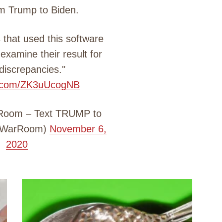
om Trump to Biden.
 that used this software
examine their result for
 discrepancies."
er.com/ZK3uUcogNB
Room – Text TRUMP to
pWarRoom)
November 6,
2020