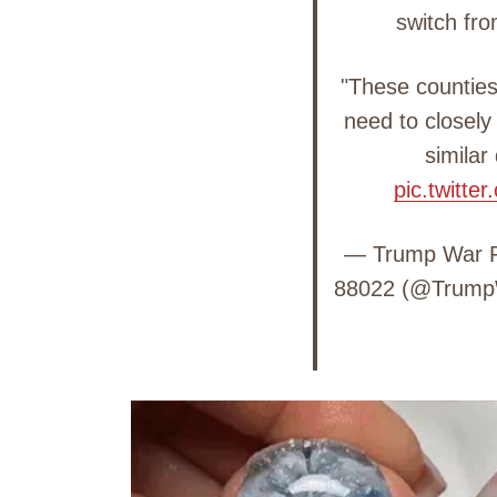
switch fr
"These counties
need to closely 
similar
pic.twitt
— Trump War 
88022 (@Trum