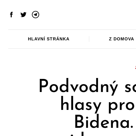
Skip
to
Facebook
Twitter
Telegram
content
HLAVNÍ STRÁNKA
Z DOMOVA
Podvodný so
hlasy pr
Bidena.