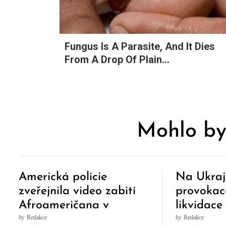
Fungus Is A Parasite, And It Dies
From A Drop Of Plain...
Mohlo by
Americká policie
Na Ukraji
zveřejnila video zabití
provokac
Afroameričana v
likvidac
Charlotte
konvoje 
by
Redakce
by
Redakce