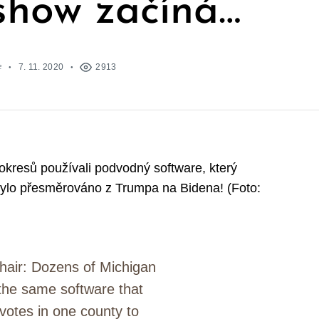
 show začíná…
e
7. 11. 2020
2913
 okresů používali podvodný software, který
i bylo přesměrováno z Trumpa na Bidena! (Foto:
air: Dozens of Michigan
the same software that
votes in one county to