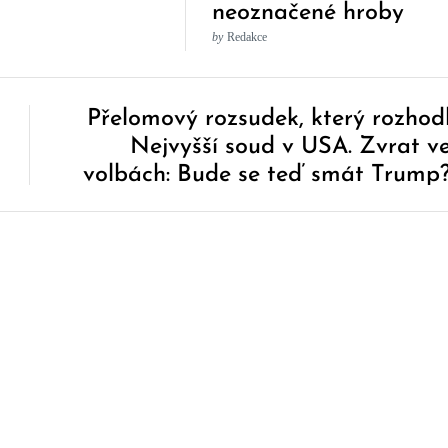
neoznačené hroby
stovek dětí
by
Redakce
Přelomový rozsudek, který rozhod
Nejvyšší soud v USA. Zvrat v
volbách: Bude se teď smát Trump