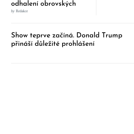
odhalení obrovských
podílů jeho syna v
by
Redakce
čínských technologiích
Post
Show teprve začíná. Donald Trump
Navigation
přináší důležité prohlášení