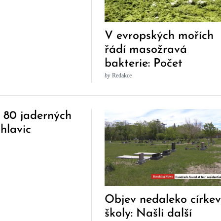
V evropských mořích
řádí masožravá
bakterie: Počet
nakažených roste
by
Redakce
á 80 jaderných
hlavic
Objev nedaleko církev
školy: Našli další