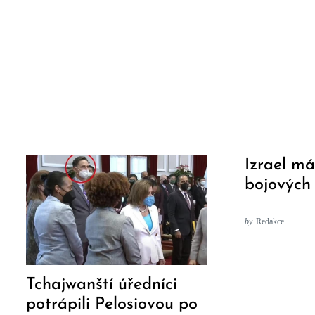
Izrael m
bojových 
by
Redakce
Tchajwanští úředníci
potrápili Pelosiovou po