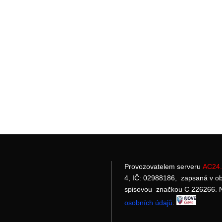
Provozovatelem serveru
AC24.
4, IČ: 02988186, zapsaná v o
spisovou značkou C 226266. N
osobních údajů
.