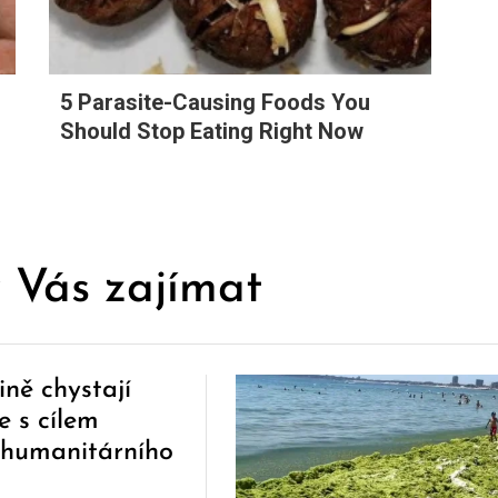
5 Parasite-Causing Foods You
Should Stop Eating Right Now
 Vás zajímat
ně chystají
e s cílem
e humanitárního
z Ruska