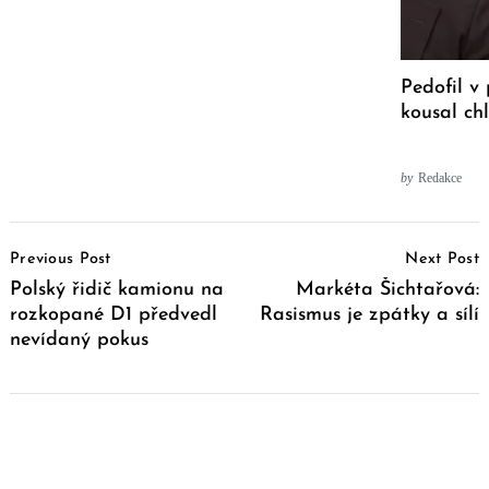
Pedofil v
kousal ch
by
Redakce
Post
Previous Post
Next Post
Navigation
Polský řidič kamionu na
Markéta Šichtařová:
rozkopané D1 předvedl
Rasismus je zpátky a sílí
nevídaný pokus