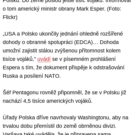
Polsku. Do země pošlou ještě tisíc vojáků. Informoval
o tom americký ministr obrany Mark Esper. (Foto:
Flickr)
„USA a Polsko ukončily jednání ohledně rozšířené
dohody o obranné spolupráci (EDCA)… Dohoda
umožní zajistit stálou zvýšenou přítomnost kolem
tisíce vojáků,”
uvádí
se v písemném prohlášení
Espera s tím, že dokument přispěje k odstrašování
Ruska a posílení NATO.
Šéf Pentagonu rovněž připomněl, že se v Polsku již
nachází 4,5 tisíce amerických vojáků.
Úřady Polska dříve navrhovaly Washingtonu, aby na
trvalou dobu přemístil do země obrněnou divizi.
Varšava také uváděla, že je připravena sama