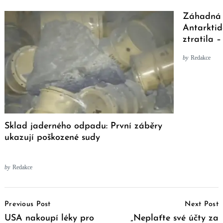
Záhadná 
Antarktid
ztratila 
by
Redakce
Sklad jaderného odpadu: První záběry
ukazují poškozené sudy
by
Redakce
Post
Previous Post
Next Post
Navigation
USA nakoupí léky pro
„Neplaťte své účty za