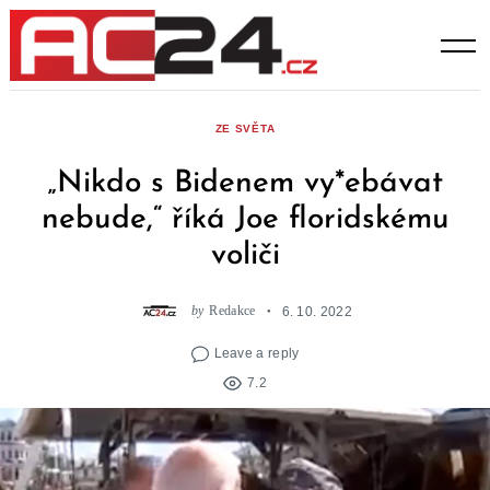
Skip
to
content
ZE SVĚTA
„Nikdo s Bidenem vy*ebávat
nebude,“ říká Joe floridskému
voliči
by
Redakce
6. 10. 2022
Leave a reply
7.2