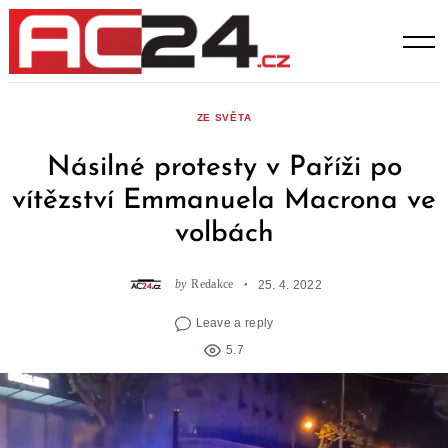
Skip
to
content
ZE SVĚTA
Násilné protesty v Paříži po
vítězství Emmanuela Macrona ve
volbách
by
Redakce
25. 4. 2022
Leave a reply
5.7