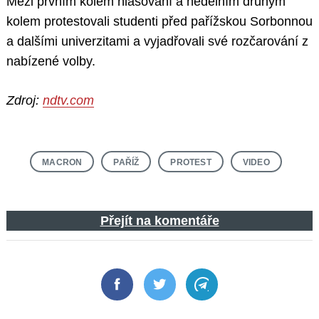
Mezi prvním kolem hlasování a nedělním druhým
kolem protestovali studenti před pařížskou Sorbonnou
a dalšími univerzitami a vyjadřovali své rozčarování z
nabízené volby.
Zdroj:
ndtv.com
MACRON
PAŘÍŽ
PROTEST
VIDEO
Přejít na komentáře
Facebook
Twitter
Telegram