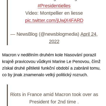
#Presidentielles
Video: Montpellier en liesse
pic.twitter.com/jUwjX4FARD
— NewsBlog (@newsblogmedia)
April 24,
2022
Macron v nedělním druhém kole hlasování porazil
krajně pravicovou vůdkyni Marine Le Penovou, čímž
získal druhé pětileté funkční období a zabránil tomu,
co by jinak znamenalo velký politický rozruch.
Riots in France amid Macron took over as
President for 2nd time .