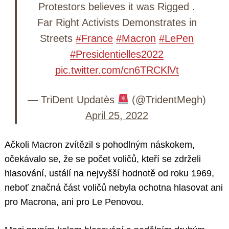
Protestors believes it was Rigged .
Far Right Activists Demonstrates in
Streets
#France
#Macron
#LePen
#Presidentielles2022
pic.twitter.com/cn6TRCKlVt
— TriDent Updatès
(@TridentMegh)
April 25, 2022
Ačkoli Macron zvítězil s pohodlným náskokem,
očekávalo se, že se počet voličů, kteří se zdrželi
hlasování, ustálí na nejvyšší hodnotě od roku 1969,
neboť značná část voličů nebyla ochotna hlasovat ani
pro Macrona, ani pro Le Penovou.