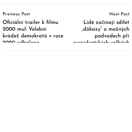
Post
Previous Post
Next Post
Navigation
Oficiální trailer k filmu
Lidé začínají sdílet
2000 mul: Volební
„důkazy“ o možných
krádež demokratů v roce
podvodech při
2020 odhalena
prezidentských volbách
ve Francii