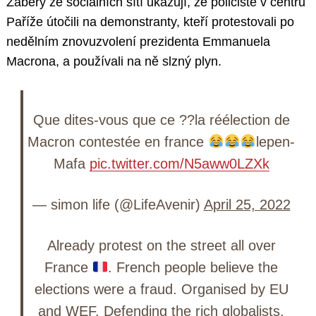
Záběry ze sociálních sítí ukazují, že policisté v centru
Paříže útočili na demonstranty, kteří protestovali po
nedělním znovuzvolení prezidenta Emmanuela
Macrona, a používali na ně slzný plyn.
Que dites-vous que ce ??la réélection de
Macron contestée en france
lepen-
Mafa
pic.twitter.com/N5aww0LZXk
— simon life (@LifeAvenir)
April 25, 2022
Already protest on the street all over
France
. French people believe the
elections were a fraud. Organised by EU
and WEF. Defending the rich globalists.