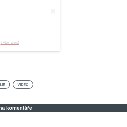
(@tanalex)
LIE
VIDEO
 na komentáře