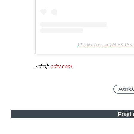
Search
for:
Příspěvek sdílený ALEX TAN 
Zdroj:
ndtv.com
AUSTRÁ
Přejít