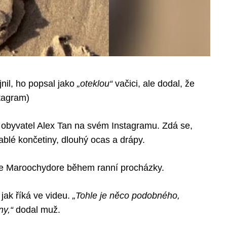
jnil, ho popsal jako
„oteklou“
vačici, ale dodal, že
stagram)
í obyvatel Alex Tan na svém Instagramu. Zdá se,
ablé končetiny, dlouhý ocas a drápy.
láže Maroochydore během ranní procházky.
, jak říká ve videu.
„Tohle je něco podobného,
ny,“
dodal muž.