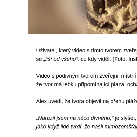
Uživatel, který video s tímto tvorem zveře
se
„liší od všeho“,
co kdy viděl. (Foto: In
Video s podivným tvorem zveřejnil místn
že tvor má lebku připomínající plaza, och
Alex uvedl, že tvora objevil na břehu p
„Narazil jsem na něco divného,“
je slyšet
jako když lidé tvrdí, že našli mimozemšťa