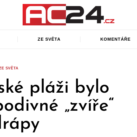
ZE SVĚTA
KOMENTÁŘE
ZE SVĚTA
ské pláži bylo
odivné „zvíře“
drápy