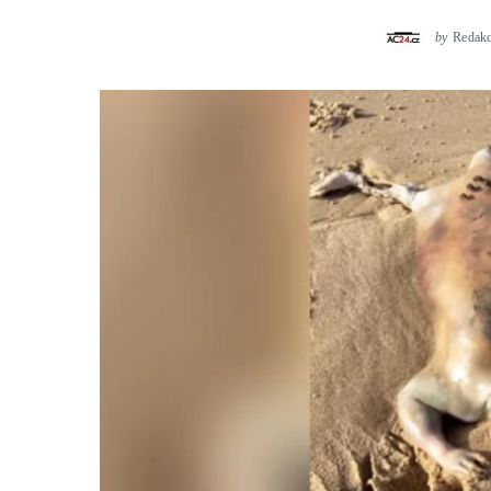
by
Redak