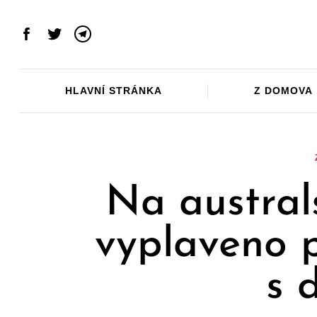
Skip
to
Facebook
Twitter
Telegram
content
HLAVNÍ STRÁNKA
Z DOMOVA
Na austral
vyplaveno p
s 