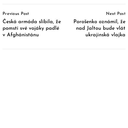
Post
Previous Post
Next Post
Navigation
Česká armáda slíbila, že
Porošenko oznámil, že
pomstí své vojáky padlé
nad Jaltou bude vlát
v Afghánistánu
ukrajinská vlajka