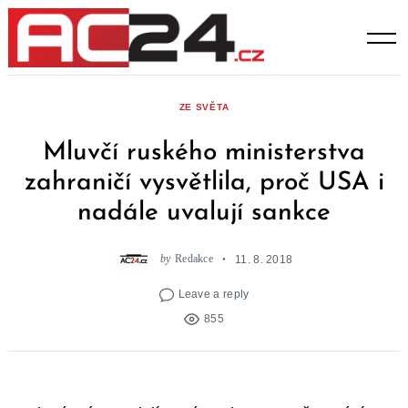
Skip
to
content
ZE SVĚTA
Mluvčí ruského ministerstva
zahraničí vysvětlila, proč USA i
nadále uvalují sankce
by
Redakce
11. 8. 2018
Leave a reply
855