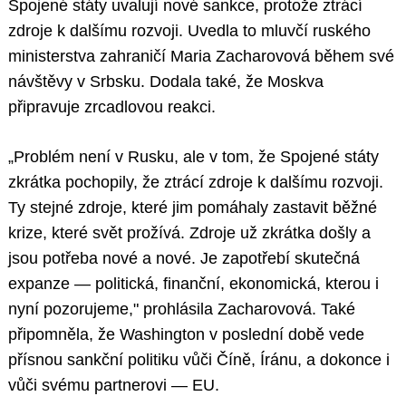
Spojené státy uvalují nové sankce, protože ztrácí
zdroje k dalšímu rozvoji. Uvedla to mluvčí ruského
ministerstva zahraničí Maria Zacharovová během své
návštěvy v Srbsku. Dodala také, že Moskva
připravuje zrcadlovou reakci.
„Problém není v Rusku, ale v tom, že Spojené státy
zkrátka pochopily, že ztrácí zdroje k dalšímu rozvoji.
Ty stejné zdroje, které jim pomáhaly zastavit běžné
krize, které svět prožívá. Zdroje už zkrátka došly a
jsou potřeba nové a nové. Je zapotřebí skutečná
expanze — politická, finanční, ekonomická, kterou i
nyní pozorujeme," prohlásila Zacharovová. Také
připomněla, že Washington v poslední době vede
přísnou sankční politiku vůči Číně, Íránu, a dokonce i
vůči svému partnerovi — EU.