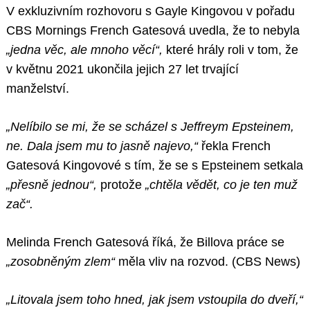
V exkluzivním rozhovoru s Gayle Kingovou v pořadu
CBS Mornings French Gatesová uvedla, že to nebyla
„jedna věc, ale mnoho věcí“,
které hrály roli v tom, že
v květnu 2021 ukončila jejich 27 let trvající
manželství.
„Nelíbilo se mi, že se scházel s Jeffreym Epsteinem,
ne. Dala jsem mu to jasně najevo,“
řekla French
Gatesová Kingovové s tím, že se s Epsteinem setkala
„přesně jednou“,
protože
„chtěla vědět, co je ten muž
zač“.
Melinda French Gatesová říká, že Billova práce se
„zosobněným zlem“
měla vliv na rozvod. (CBS News)
„Litovala jsem toho hned, jak jsem vstoupila do dveří,“