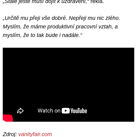
„Stále ještě musí dojít k uzdravení,“
řekla.
„Určitě mu přeji vše dobré. Nepřeji mu nic zlého.
Myslím, že máme produktivní pracovní vztah, a
myslím, že to tak bude i nadále.“
Zdroj:
vanityfair.com