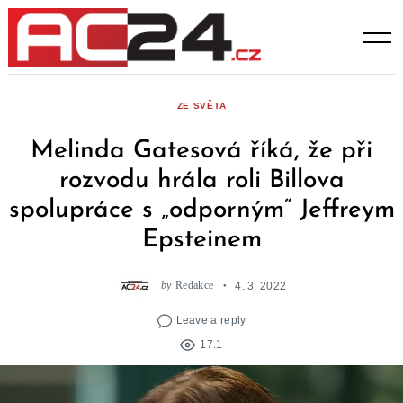
Skip
to
content
ZE SVĚTA
Melinda Gatesová říká, že při
rozvodu hrála roli Billova
spolupráce s „odporným“ Jeffreym
Epsteinem
by
Redakce
4. 3. 2022
Leave a reply
17.1