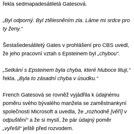
řekla sedmapadesátiletá Gatesová.
„Byl odporný. Byl ztělesněním zla. Láme mi srdce pro
ty ženy.“
Šestašedesátiletý Gates v prohlášení pro CBS uvedl,
že jeho pracovní vztah s Epsteinem byl
„chybou“.
„Setkání s Epsteinem byla chyba, které hluboce lituji,“
řekla.
„Byla to zásadní chyba v úsudku.“
French Gatesová se rovněž vyjádřila k údajnému
poměru svého bývalého manžela se zaměstnankyní
společnosti Microsoft a uvedla, že
„rozhodně [věří] v
odpuštění“
a že si myslí, že pár údajný poměr
„vyřešil“
ještě před rozvodem.