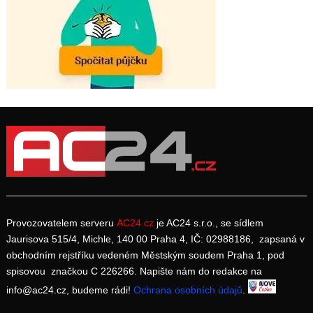
Provozovatelem serveru
AC24.cz
je AC24 s.r.o., se sídlem
Jaurisova 515/4, Michle, 140 00 Praha 4, IČ: 02988186, zapsaná v
obchodním rejstříku vedeném Městským soudem Praha 1, pod
spisovou značkou C 226266. Napište nám do redakce na
info@ac24.cz, budeme rádi!
Ochrana osobních údajů
.