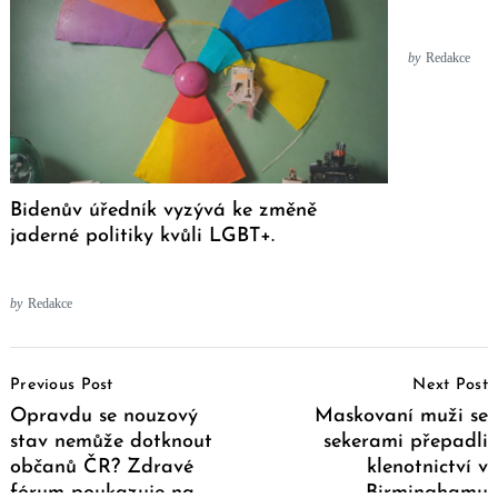
by
Redakce
Bidenův úředník vyzývá ke změně
jaderné politiky kvůli LGBT+.
by
Redakce
Post
Previous Post
Next Post
Navigation
Opravdu se nouzový
Maskovaní muži se
stav nemůže dotknout
sekerami přepadli
občanů ČR? Zdravé
klenotnictví v
fórum poukazuje na
Birminghamu