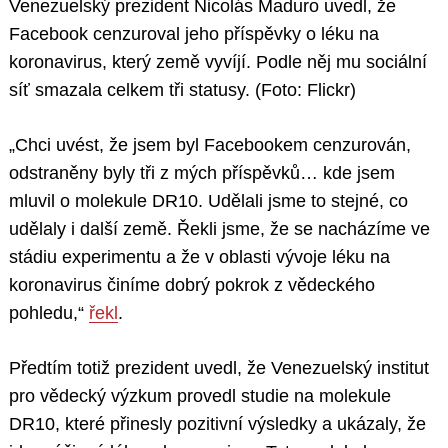
Venezuelský prezident Nicolás Maduro uvedl, že
Facebook cenzuroval jeho příspěvky o léku na
koronavirus, který země vyvíjí. Podle něj mu sociální
síť smazala celkem tři statusy. (Foto: Flickr)
„Chci uvést, že jsem byl Facebookem cenzurován,
odstraněny byly tři z mých příspěvků… kde jsem
mluvil o molekule DR10. Udělali jsme to stejné, co
udělaly i další země. Řekli jsme, že se nacházíme ve
stádiu experimentu a že v oblasti vývoje léku na
koronavirus činíme dobrý pokrok z vědeckého
pohledu,“
řekl
.
Předtím totiž prezident uvedl, že Venezuelský institut
pro vědecký výzkum provedl studie na molekule
DR10, které přinesly pozitivní výsledky a ukázaly, že