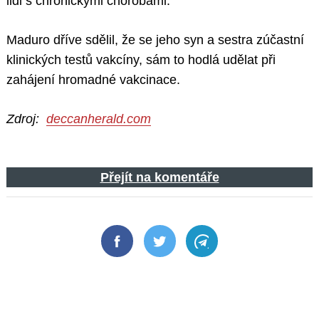
lidi s chronickými chorobami.
Maduro dříve sdělil, že se jeho syn a sestra zúčastní
klinických testů vakcíny, sám to hodlá udělat při
zahájení hromadné vakcinace.
Zdroj:
deccanherald.com
Přejít na komentáře
Facebook
Twitter
Telegram