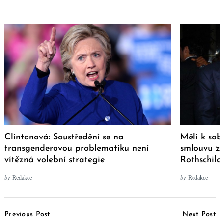
Clintonová: Soustředění se na
Měli k so
transgenderovou problematiku není
smlouvu z
vítězná volební strategie
Rothschil
by
Redakce
by
Redakce
Post
Previous Post
Next Post
Navigation