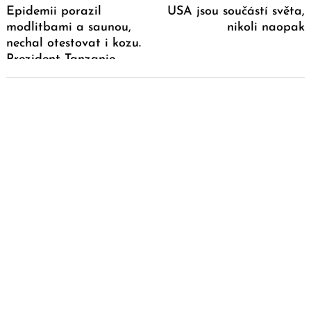
Epidemii porazil
USA jsou součástí světa,
modlitbami a saunou,
nikoli naopak
nechal otestovat i kozu.
Prezident Tanzanie
koronavirus v zemi zrušil