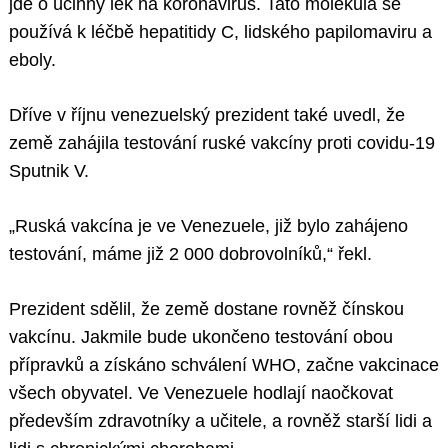
jde o účinný lék na koronavirus. Tato molekula se
používá k léčbě hepatitidy C, lidského papilomaviru a
eboly.
Dříve v říjnu venezuelský prezident také uvedl, že
země zahájila testování ruské vakcíny proti covidu-19
Sputnik V.
„Ruská vakcína je ve Venezuele, již bylo zahájeno
testování, máme již 2 000 dobrovolníků,“ řekl.
Prezident sdělil, že země dostane rovněž čínskou
vakcínu. Jakmile bude ukončeno testování obou
přípravků a získáno schválení WHO, začne vakcinace
všech obyvatel. Ve Venezuele hodlají naočkovat
především zdravotníky a učitele, a rovněž starší lidi a