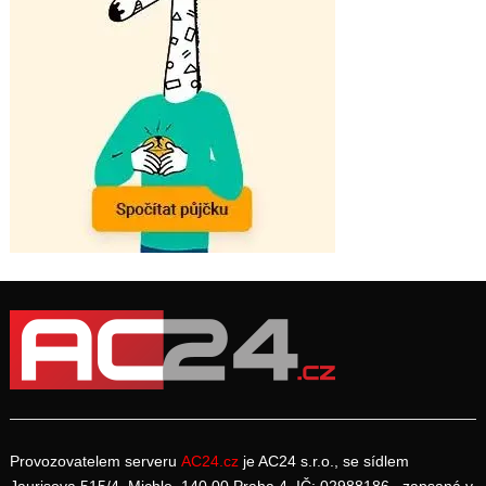
Provozovatelem serveru
AC24.cz
je AC24 s.r.o., se sídlem