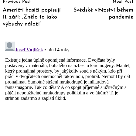
Previous Post
Next Post
Navigation
Američtí hasiči popisují
Švédské vítězství během
11. září: „Znělo to jako
pandemie
výbuchy náloží“