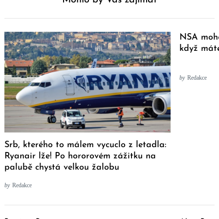
NSA mohou
když máte
by
Redakce
Srb, kterého to málem vycuclo z letadla:
Ryanair lže! Po hororovém zážitku na
palubě chystá velkou žalobu
by
Redakce
Post