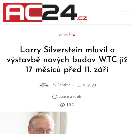
Skip
to
content
ZE SVĚTA
Larry Silverstein mluvil o
výstavbě nových budov WTC již
17 měsíců před 11. září
by
Redakce
11. 9. 2023
Leave a reply
10.2