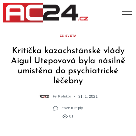
Skip
to
content
ZE SVĚTA
Kritička kazachstánské vlády
Aigul Utepovová byla násilně
umístěna do psychiatrické
léčebny
by
Redakce
31. 1. 2021
Leave a reply
81