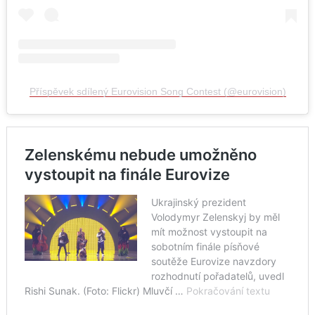
Příspěvek sdílený Eurovision Song Contest (@eurovision)