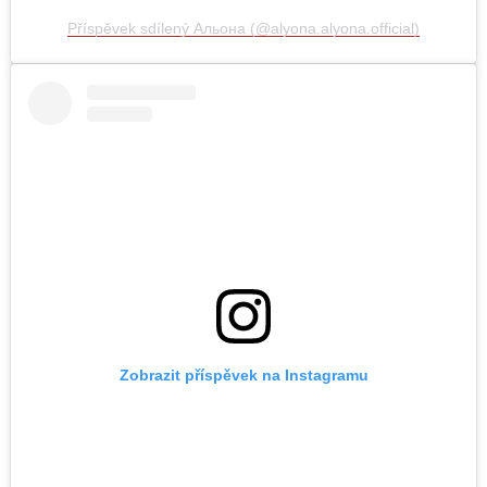
Příspěvek sdílený Альона (@alyona.alyona.official)
Zobrazit příspěvek na Instagramu