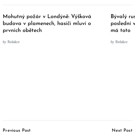
Mohutný požár v Londýně: Výšková
Bývalý ru
budova v plamenech, hasiči mluví o
poslední v
prvních obětech
má toto
by
Redakce
by
Redakce
Post
Previous Post
Next Post
Navigation