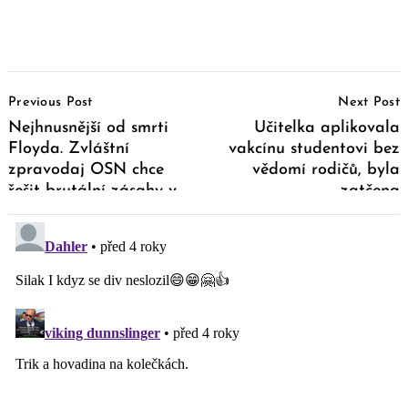
Post
Previous Post
Next Post
Navigation
Nejhnusnější od smrti
Učitelka aplikovala
Floyda. Zvláštní
vakcínu studentovi bez
zpravodaj OSN chce
vědomí rodičů, byla
řešit brutální zásahy v
zatčena
EU