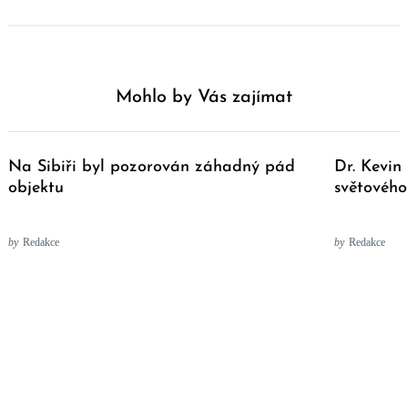
Mohlo by Vás zajímat
Na Sibiři byl pozorován záhadný pád
Dr. Kevin
objektu
světového
by
Redakce
by
Redakce