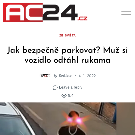
Skip
to
content
ZE SVĚTA
Jak bezpečně parkovat? Muž si
vozidlo odtáhl rukama
by
Redakce
4. 1. 2022
Leave a reply
8.4