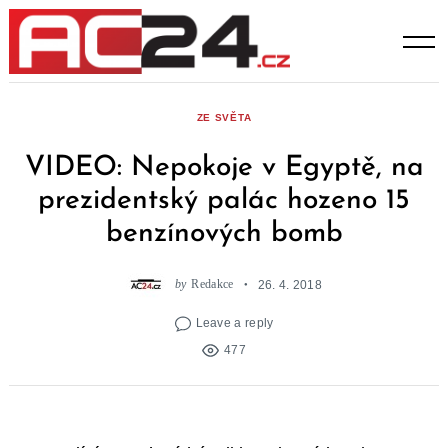
Skip
to
content
ZE SVĚTA
VIDEO: Nepokoje v Egyptě, na
prezidentský palác hozeno 15
benzínových bomb
by
Redakce
26. 4. 2018
Leave a reply
477