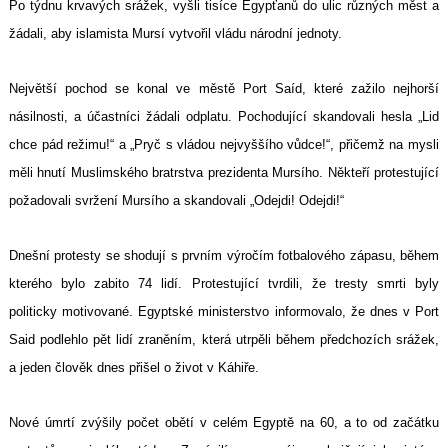
Po týdnu krvavých srážek, vyšli tisíce Egypťanů do ulic různých měst a
žádali, aby islamista Mursí vytvořil vládu národní jednoty.
Největší pochod se konal ve městě Port Saíd, které zažilo nejhorší
násilnosti, a účastníci žádali odplatu. Pochodující skandovali hesla „Lid
chce pád režimu!“ a „Pryč s vládou nejvyššího vůdce!“, přičemž na mysli
měli hnutí Muslimského bratrstva prezidenta Mursího. Někteří protestující
požadovali svržení Mursího a skandovali „Odejdi! Odejdi!“
Dnešní protesty se shodují s prvním výročím fotbalového zápasu, během
kterého bylo zabito 74 lidí. Protestující tvrdili, že tresty smrti byly
politicky motivované.
Egyptské ministerstvo informovalo, že dnes v Port
Said podlehlo pět lidí zraněním, která utrpěli během předchozích srážek,
a jeden člověk dnes přišel o život v Káhiře.
Nové úmrtí zvýšily počet obětí v celém Egyptě na 60, a to od začátku