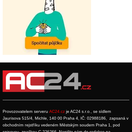
Provozovatelem serveru
AC24.cz
je AC24 s.r.o., se sídlem
Jaurisova 515/4, Michle, 140 00 Praha 4, IČ: 02988186, zapsaná v
obchodním rejstříku vedeném Městským soudem Praha 1, pod
spisovou značkou C 226266. Napište nám do redakce na