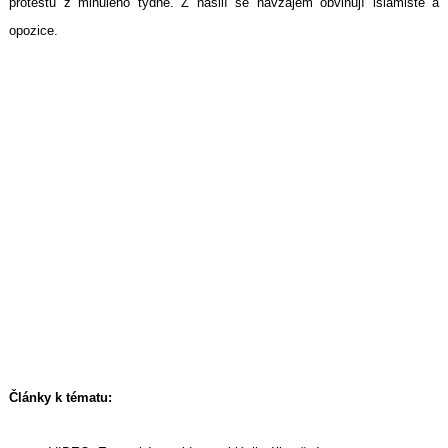
protestů z minulého týdne.
Z násilí se navzájem obviňují islamisté a
opozice.
Články k tématu: