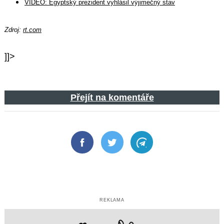
VIDEO: Egyptský prezident vyhlásil výjimečný stav
Zdroj:
rt.com
]]>
Přejít na komentáře
Facebook
Twitter
Telegram
REKLAMA