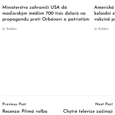
Ministerstvo zahraničí USA dá
Americká 
maďarským médiím 700 tisíc dolarů na
koloidní s
propagandu proti Orbánovi a patriotům
vakcíně p
by
Redakce
by
Redakce
Post
Previous Post
Next Post
Navigation
Recenze: Přímá volba
Chytré televize začínají