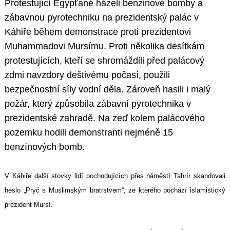
Protestující Egypťané házeli benzinové bomby a
zábavnou pyrotechniku na prezidentský palác v
Káhiře během demonstrace proti prezidentovi
Muhammadovi Mursímu. Proti několika desítkám
protestujících, kteří se shromáždili před palácový
zdmi navzdory deštivému počasí, použili
bezpečnostní síly vodní děla. Zároveň hasili i malý
požár, který způsobila zábavní pyrotechnika v
prezidentské zahradě. Na zeď kolem palácového
pozemku hodili demonstranti nejméně 15
benzínových bomb.
V Káhiře další stovky lidí pochodujících přes náměstí Tahrír skandovali
heslo „Pryč s Muslimským bratrstvem“, ze kterého pochází islamistický
prezident Mursí.