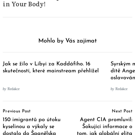
in Your Body!
Mohlo by Vás zajímat
Jak se žilo v Libyi za Kaddáfího. 16
Syrským m
skutečností, které mainstream přehlížel
dítě Ange
oslavován
by
Redakce
by
Redakce
Post
Previous Post
Next Post
Navigation
150 imigrantů po útoku
Agent CIA promluvil:
kyselinou a výkaly se
Šokující informace o
dostalo do Španělska
tom, jak globální elita