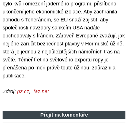
bylo kvůli omezení jaderného programu přislíbeno
ukončení jeho ekonomické izolace. Aby zachránila
dohodu s Teheránem, se EU snaží zajistit, aby
společnosti navzdory sankcím USA nadále
obchodovaly s Íránem. Zároveň Evropané zvažují, jak
nejlépe zaručit bezpečnost plavby v Hormuské úžině,
která je jednou z nejdůležitějších námořních tras na
světě. Téměř třetina světového exportu ropy je
přenášena po moři právě touto úžinou, zdůraznila
publikace.
Zdroj:
pz.cz
,
faz.net
Přejít na komentáře