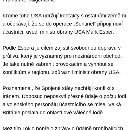
Kromě toho USA udržují kontakty s ostatními zeměmi
a očekávají, že se do operace „Sentinel“ připojí noví
účastníci, uvedl ministr obrany USA Mark Esper.
Podle Espera je cílem zajistit svobodnou dopravu v
průlivu, který je významný pro mezinárodní obchod.
Je také nutné zabránit provokacím a vyhnout se
konfliktům v regionu, zdůraznil ministr obrany USA.
Poznamenal, že Spojené státy nechtějí konflikt s
Íránem. Doposud neposkytl přesné údaje o počtu lodí
a vojenského personálu účastnícího se mise. Velká
Británie poslala do oblasti dvě válečné lodě.
Mezitím Tokio popřelo zprávy o údajně probíhajících