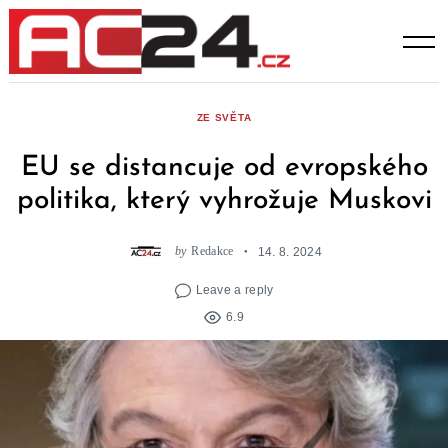
Skip
to
content
ZE SVĚTA
EU se distancuje od evropského
politika, který vyhrožuje Muskovi
by
Redakce
14. 8. 2024
Leave a reply
6.9