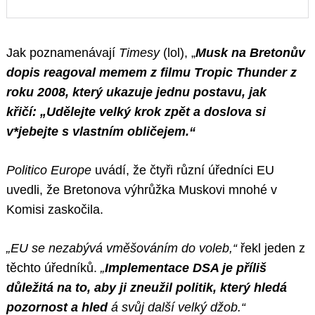
Jak poznamenávají
Timesy
(lol), „
Musk na Bretonův
dopis reagoval memem z filmu Tropic Thunder z
roku 2008, který ukazuje jednu postavu, jak
křičí:
„Udělejte velký krok zpět a doslova si
v*jebejte s vlastním obličejem.“
Politico Europe
uvádí, že čtyři různí úředníci EU
uvedli, že Bretonova výhrůžka Muskovi mnohé v
Komisi zaskočila.
„EU se nezabývá vměšováním do voleb,“
řekl jeden z
těchto úředníků.
„
Implementace DSA je příliš
důležitá na to, aby ji zneužil politik, který hledá
pozornost a hled
á svůj další velký džob.“