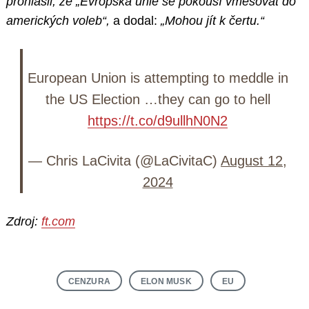
prohlásil, že „Evropská unie se pokouší vměšovat do
amerických voleb“,
a dodal:
„Mohou jít k čertu.“
European Union is attempting to meddle in
the US Election …they can go to hell
https://t.co/d9ullhN0N2
— Chris LaCivita (@LaCivitaC)
August 12,
2024
Zdroj:
ft.com
CENZURA
ELON MUSK
EU