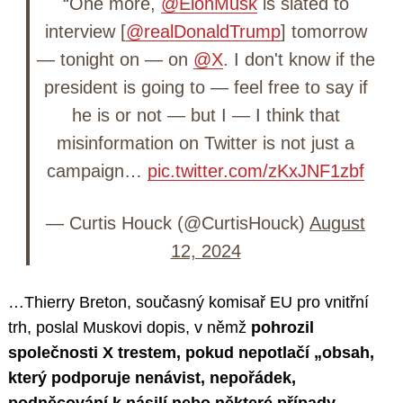
“One more,
@ElonMusk
is slated to
interview [
@realDonaldTrump
] tomorrow
— tonight on — on
@X
. I don't know if the
president is going to — feel free to say if
he is or not — but I — I think that
misinformation on Twitter is not just a
campaign…
pic.twitter.com/zKxJNF1zbf
— Curtis Houck (@CurtisHouck)
August
12, 2024
…Thierry Breton, současný komisař EU pro vnitřní
trh, poslal Muskovi dopis, v němž
pohrozil
společnosti X trestem, pokud nepotlačí „obsah,
který podporuje nenávist, nepořádek,
podněcování k násilí nebo některé případy