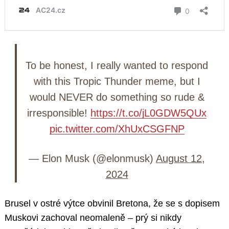
To be honest, I really wanted to respond
with this Tropic Thunder meme, but I
would NEVER do something so rude &
irresponsible!
https://t.co/jL0GDW5QUx
pic.twitter.com/XhUxCSGFNP
— Elon Musk (@elonmusk)
August 12,
2024
Brusel v ostré výtce obvinil Bretona, že se s dopisem
Muskovi zachoval neomaleně – prý si nikdy