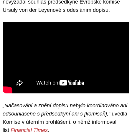
nevyžádal souhlas předsedkyně Evropské komise
Ursuly von der Leyenové s odesláním dopisu.
„Načasování a znění dopisu nebylo koordinováno ani
odsouhlaseno s předsedkyní ani s [komisaři],“
uvedla
Komise v úterním prohlášení, o němž informoval
list
Financial Times
.