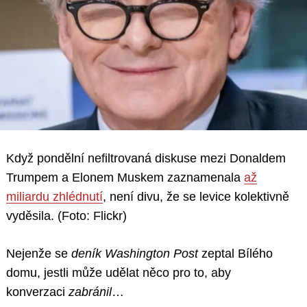
Když pondělní nefiltrovaná diskuse mezi Donaldem
Trumpem a Elonem Muskem zaznamenala
až
miliardu zhlédnutí
, není divu, že se levice kolektivně
vyděsila. (Foto: Flickr)
Nejenže se
deník Washington Post
zeptal Bílého
domu, jestli může udělat něco pro to, aby
konverzaci
zabránil
…