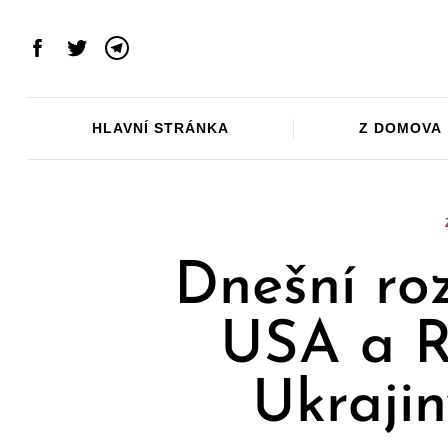
Skip
to
Facebook
Twitter
Telegram
content
HLAVNÍ STRÁNKA
Z DOMOVA
Dnešní ro
USA a R
Ukrajin