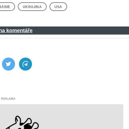
RÁBIE
UKRAJINA
USA
 na komentáře
ebook
Twitter
Telegram
REKLAMA