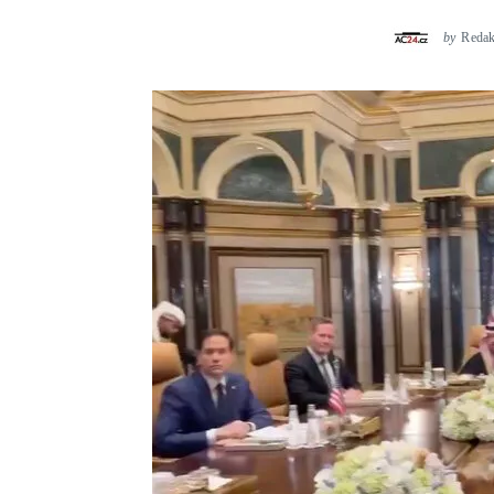
by
Reda