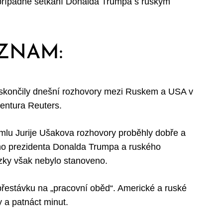
 případné setkání Donalda Trumpa s ruským
ZNAM:
 skončily dnešní rozhovory mezi Ruskem a USA v
entura Reuters.
mlu Jurije Ušakova rozhovory proběhly dobře a
ho prezidenta Donalda Trumpa a ruského
zky však nebylo stanoveno.
í přestávku na „pracovní oběd“. Americké a ruské
y a patnáct minut.