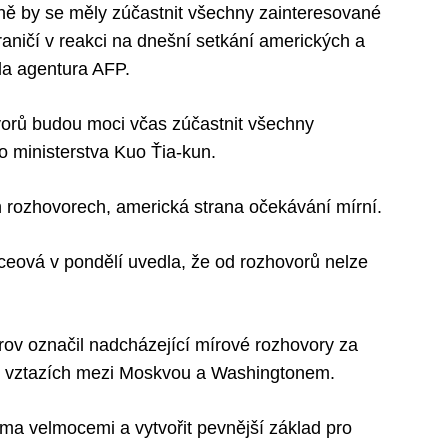
ině by se měly zúčastnit všechny zainteresované
raničí v reakci na dnešní setkání amerických a
ala agentura AFP.
orů budou moci včas zúčastnit všechny
o ministerstva Kuo Ťia-kun.
 rozhovorech, americká strana očekávání mírní.
ceová v pondělí uvedla, že od rozhovorů nelze
rov označil nadcházející mírové rozhovory za
 ve vztazích mezi Moskvou a Washingtonem.
ěma velmocemi a vytvořit pevnější základ pro