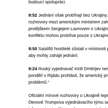
budoucí spolupráci.
9:52
Jednání však probíhají bez Ukrajiny.
rozhovory mezi americkým ministrem za
protějškem Sergejem Lavrovem o Ukrajině
konfliktu mohou probíhat pouze s Ukrajin
9:50
Saúdští hostitelé zůstali v místnost
aby mohly zahájit jednání.
9:24
Ruský vyjednavač Kirill Dmitrijev n
pondělí v Rijádu prohlásil, že americký pr
problémů.“
Oficiální mírové rozhovory o Ukrajině tep
členové Trumpova vyjednávacího týmu setka