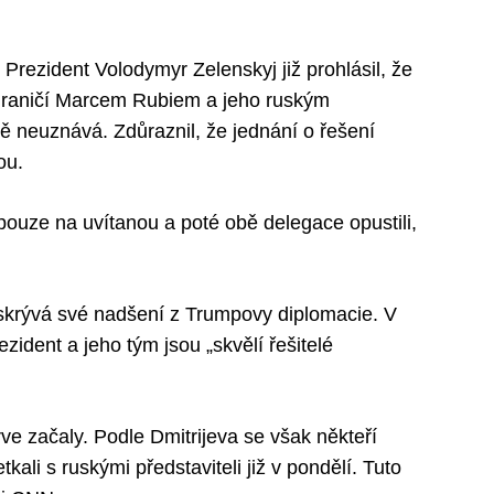
 Prezident Volodymyr Zelenskyj již prohlásil, že
hraničí Marcem Rubiem a jeho ruským
 neuznává. Zdůraznil, že jednání o řešení
ou.
i pouze na uvítanou a poté obě delegace opustili,
eskrývá své nadšení z Trumpovy diplomacie. V
ezident a jeho tým jsou „skvělí řešitelé
rve začaly. Podle Dmitrijeva se však někteří
li s ruskými představiteli již v pondělí. Tuto