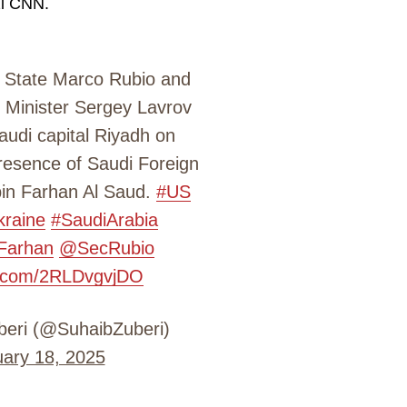
izi CNN.
f State Marco Rubio and
 Minister Sergey Lavrov
Saudi capital Riyadh on
resence of Saudi Foreign
 bin Farhan Al Saud.
#US
kraine
#SaudiArabia
Farhan
@SecRubio
er.com/2RLDvgvjDO
eri (@SuhaibZuberi)
ary 18, 2025