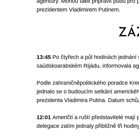
agentury. Mohou také připravit půdu pro
prezidentem Vladimirem Putinem.
ZÁ
13:45
Po čtyřech a půl hodinách jednání
saúdskoarabském Rijádu, informovala ag
Podle zahraničněpolitického poradce Kre
jednalo se o budoucím setkání americké
prezidenta Vladimira Putina. Datum schů
12:01
Američtí a ruští představitelé maj
delegace zatím jednaly přibližně tři hodin