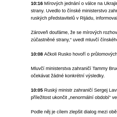
10:16
Mírových jednání o válce na Ukraj
strany. Uvedlo to čínské ministerstvo zah
ruských představitelů v Rijádu, informov
Search
for:
Zároveň doufáme, že se mírových rozhov
zúčastněné strany,“ uvedl mluvčí čínskéh
10:08
Ačkoli Rusko hovoří o průlomových
Mluvčí ministerstva zahraničí Tammy Bru
očekávat žádné konkrétní výsledky.
10:05
Ruský ministr zahraničí Sergej Lav
příležitost ukončit „nenormální období“
Podle něj je cílem zlepšit dialog mezi ob