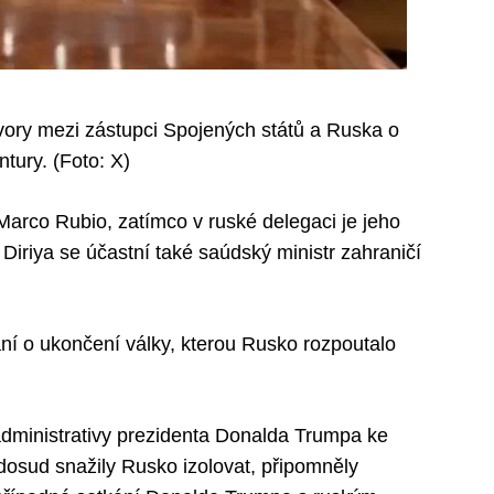
ory mezi zástupci Spojených států a Ruska o
ntury. (Foto: X)
Marco Rubio, zatímco v ruské delegaci je jeho
 Diriya se účastní také saúdský ministr zahraničí
ání o ukončení války, kterou Rusko rozpoutalo
dministrativy prezidenta Donalda Trumpa ke
 dosud snažily Rusko izolovat, připomněly