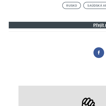
RUSKO
SAÚDSKÁ A
Přejít
Fac