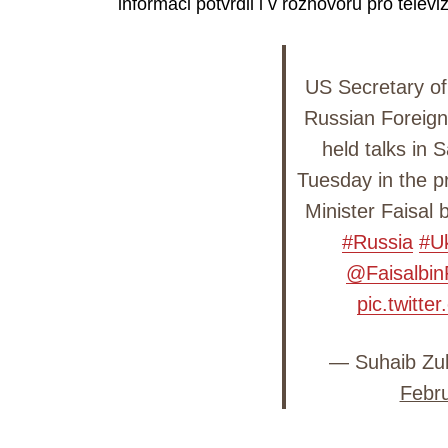
informaci potvrdil i v rozhovoru pro telev
US Secretary o
Russian Foreign
held talks in 
Tuesday in the p
Minister Faisal
#Russia
#U
@Faisalbin
pic.twitt
— Suhaib Zub
Febru