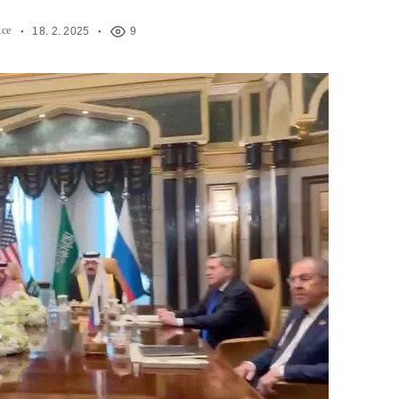
kce
18. 2. 2025
9