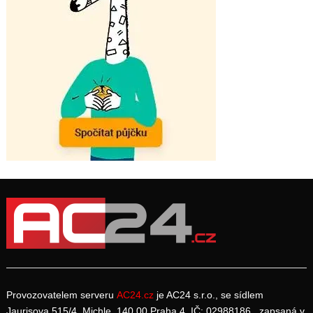
Provozovatelem serveru
AC24.cz
je AC24 s.r.o., se sídlem
Jaurisova 515/4, Michle, 140 00 Praha 4, IČ: 02988186, zapsaná v