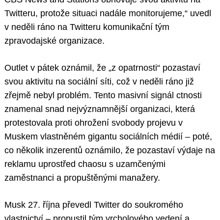
Twitteru, protože situaci nadále monitorujeme,“ uvedl
v neděli ráno na Twitteru komunikační tým
zpravodajské organizace.
Outlet v pátek oznámil, že „z opatrnosti“ pozastaví
svou aktivitu na sociální síti, což v neděli ráno již
zřejmě nebyl problém. Tento masivní signál ctnosti
znamenal snad nejvýznamnější organizaci, která
protestovala proti ohrožení svobody projevu v
Muskem vlastněném gigantu sociálních médií – poté,
co několik inzerentů oznámilo, že pozastaví výdaje na
reklamu uprostřed chaosu s uzamčenými
zaměstnanci a propuštěnými manažery.
Musk 27. října převedl Twitter do soukromého
vlastnictví – propustil tým vrcholového vedení a