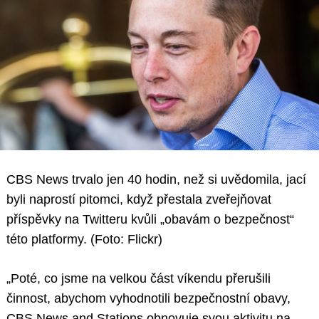
CBS News trvalo jen 40 hodin, než si uvědomila, jací
byli naprostí pitomci, když přestala zveřejňovat
příspěvky na Twitteru kvůli „obavám o bezpečnost“
této platformy. (Foto: Flickr)
„Poté, co jsme na velkou část víkendu přerušili
činnost, abychom vyhodnotili bezpečnostní obavy,
CBS News and Stations obnovuje svou aktivitu na