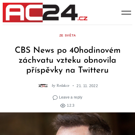
Skip
to
content
ZE SVĚTA
CBS News po 40hodinovém
záchvatu vzteku obnovila
příspěvky na Twitteru
by
Redakce
21. 11. 2022
Leave a reply
12.3