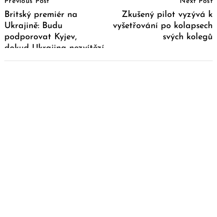
Previous Post
Next Post
Navigation
Britský premiér na
Zkušený pilot vyzývá k
Ukrajině: Budu
vyšetřování po kolapsech
podporovat Kyjev,
svých kolegů
dokud Ukrajina nezvítězí