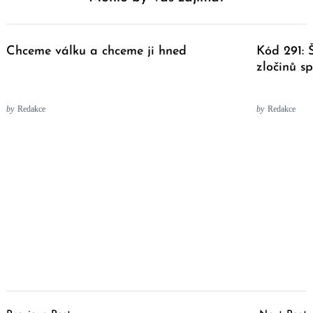
Chceme válku a chceme ji hned
Kód 291: Š
zločinů s
by
Redakce
by
Redakce
Post