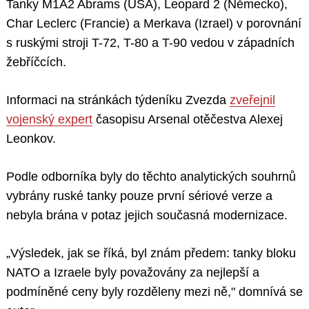
Tanky M1A2 Abrams (USA), Leopard 2 (Německo),
Char Leclerc (Francie) a Merkava (Izrael) v porovnání
s ruskými stroji T-72, T-80 a T-90 vedou v západních
žebříčcích.
Informaci na stránkách týdeníku Zvezda
zveřejnil
vojenský expert
časopisu Arsenal otěčestva Alexej
Leonkov.
Podle odborníka byly do těchto analytických souhrnů
vybrány ruské tanky pouze první sériové verze a
nebyla brána v potaz jejich současná modernizace.
„Výsledek, jak se říká, byl znám předem: tanky bloku
NATO a Izraele byly považovány za nejlepší a
podmíněné ceny byly rozděleny mezi ně," domnívá se