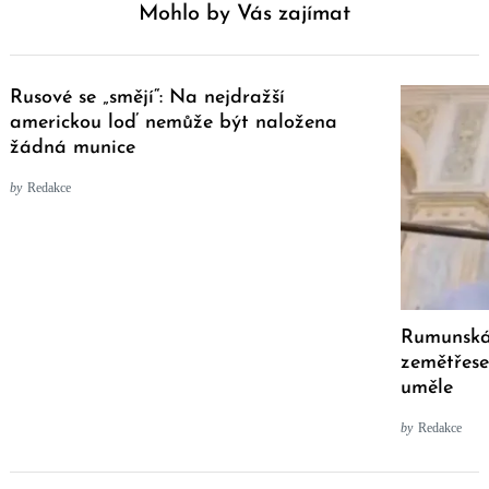
Mohlo by Vás zajímat
Rusové se „smějí“: Na nejdražší
americkou loď nemůže být naložena
žádná munice
by
Redakce
Rumunská 
zemětřese
uměle
by
Redakce
Post