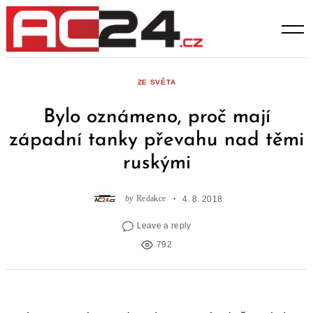
Skip
to
content
ZE SVĚTA
Bylo oznámeno, proč mají
západní tanky převahu nad těmi
ruskými
by
Redakce
4. 8. 2018
Leave a reply
792