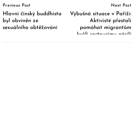
Previous Post
Next Post
Navigation
Hlavní čínský buddhista
Výbušná situace v Paříži:
byl obviněn ze
Aktivisté přestali
sexuálního obtěžování
pomáhat migrantům
kvůli rostoucímu násilí