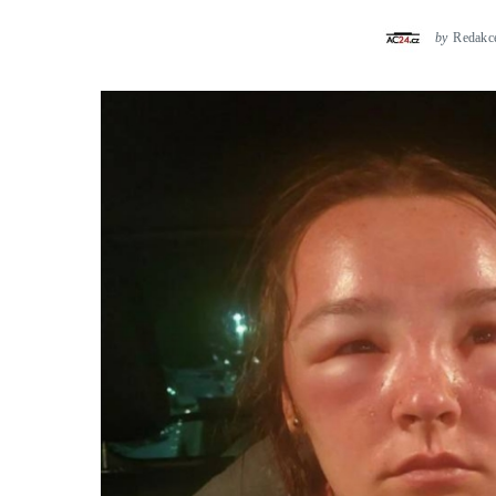
by
Redakc