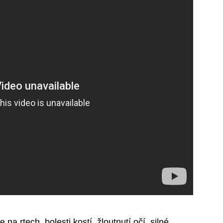
na rtech, bolesti kostí, žloutnutí očí, silné