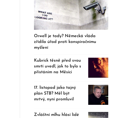
Orwell je tady? Německá vláda
zřídila úřad proti konspiračnímu
myšlení
Kubrick těsně před svou
smrtí uvedl, jak to bylo s
přistáním na Měsíci
17. listopad jako tajný
plán STB? Měl být
mrtvý, nyní promluvil
Zvláštní mlhu hlásí lidé