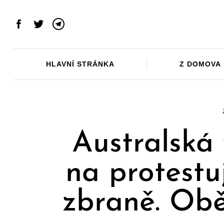
Skip
to
Facebook
Twitter
Telegram
content
HLAVNÍ STRÁNKA
Z DOMOVA
Australská
na protestu
zbraně. Obě