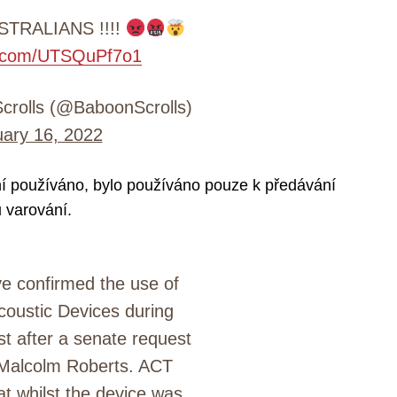
TRALIANS !!!!
er.com/UTSQuPf7o1
rolls (@BaboonScrolls)
ary 16, 2022
ení používáno, bylo používáno pouze k předávání
 varování.
e confirmed the use of
oustic Devices during
st after a senate request
Malcolm Roberts. ACT
at whilst the device was