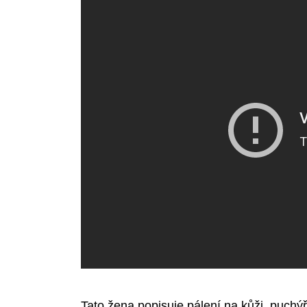
Tato žena popisuje pálení na kůži, puchýře 