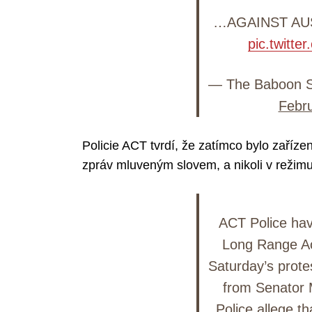
…AGAINST AUS
pic.twitt
— The Baboon Sc
Febru
Policie ACT tvrdí, že zatímco bylo zaříz
zpráv mluveným slovem, a nikoli v režimu
ACT Police hav
Long Range Ac
Saturday’s prote
from Senator 
Police allege th