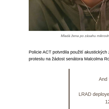
Mladá žena po zásahu mikrovln
Policie ACT potvrdila použití akustický
protestu na žádost senátora Malcolma Ro
And t
LRAD deployed
1